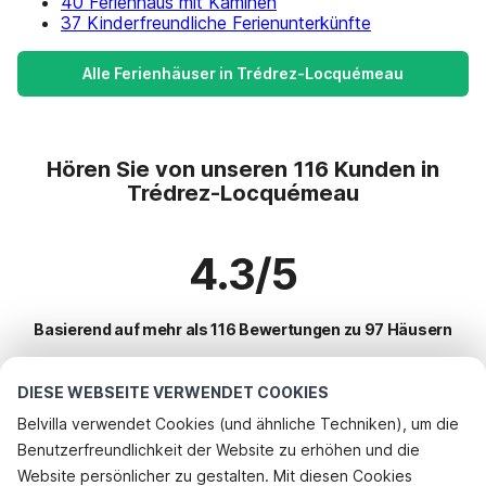
40 Ferienhaus mit Kaminen
37 Kinderfreundliche Ferienunterkünfte
Alle Ferienhäuser in Trédrez-Locquémeau
Hören Sie von unseren 116 Kunden in
Trédrez-Locquémeau
4.3/5
Basierend auf mehr als 116 Bewertungen zu 97 Häusern
DIESE WEBSEITE VERWENDET COOKIES
Beliebteste Reiseziele für Urlaub
Belvilla verwendet Cookies (und ähnliche Techniken), um die
Benutzerfreundlichkeit der Website zu erhöhen und die
Top-Städte mit Top-Annehmlichkeiten für den Urlaub
Rufen Sie an, um zu buchen
Website persönlicher zu gestalten. Mit diesen Cookies