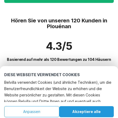
Hören Sie von unseren 120 Kunden in
Plouénan
4.3/5
Basierend auf mehr als 120 Bewertungen zu 104 Häusern
DIESE WEBSEITE VERWENDET COOKIES
Beliebteste Reiseziele für Urlaub
Belvilla verwendet Cookies (und ähnliche Techniken), um die
Benutzerfreundlichkeit der Website zu erhöhen und die
Top-Städte mit Top-Annehmlichkeiten für den Urlaub
Rufen Sie an, um zu buchen
Website persönlicher zu gestalten. Mit diesen Cookies
Ferienhaus am Meer hanvec
können Belvilla und Dritte Ihnen auf und eventuell auch
Beliebte Ausstattungen für Urlaub in Plouenan
Ferienhaus am Meer plouneventer
außerhalb unserer Website folgen, um Werbung Ihren
Ferienhaus am Meer
Anpassen
Akzeptiere alle
Beliebte Städte für den Urlaub in Bretagne
Interessen anzupassen und das Teilen von Informationen über
Ferienhaus am Meer sizun
Ferienhaus mit Garten
Startseite
Wunschliste
Buchungen
Konto