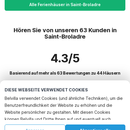
Alle Ferienhäuser in Saint-Broladre
Hören Sie von unseren 63 Kunden in
Saint-Broladre
4.3/5
Basierend auf mehr als 63 Bewertungen zu 44 Häusern
DIESE WEBSEITE VERWENDET COOKIES
Beliebteste Reiseziele für Urlaub
Belvilla verwendet Cookies (und ähnliche Techniken), um die
Benutzerfreundlichkeit der Website zu erhöhen und die
Top-Städte mit Top-Annehmlichkeiten für den Urlaub
Website persönlicher zu gestalten. Mit diesen Cookies
Ferienhaus am Meer hanvec
können Belvilla und Dritte Ihnen auf und eventuell auch
Beliebte Ausstattungen für Urlaub in Saint-broladre
Ferienhaus am Meer plouneventer
außerhalb unserer Website folgen, um Werbung Ihren
Ferienhaus am Meer