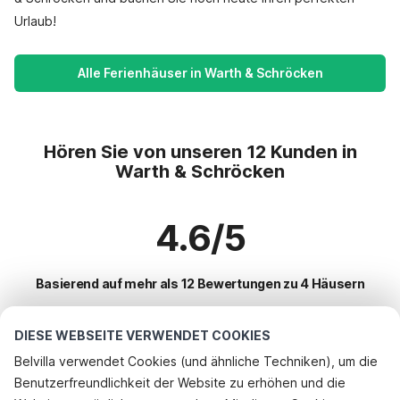
Urlaub!
Alle Ferienhäuser in Warth & Schröcken
Hören Sie von unseren 12 Kunden in
Warth & Schröcken
4.6/5
Basierend auf mehr als 12 Bewertungen zu 4 Häusern
DIESE WEBSEITE VERWENDET COOKIES
Beliebteste Reiseziele für Urlaub
Belvilla verwendet Cookies (und ähnliche Techniken), um die
Benutzerfreundlichkeit der Website zu erhöhen und die
Beliebte Ausstattungen für Urlaub in Warth & schröcken