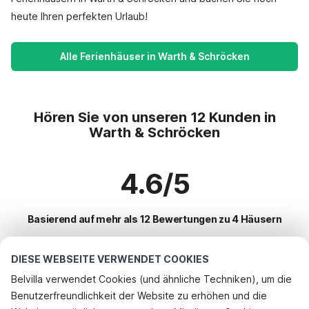
heute Ihren perfekten Urlaub!
Alle Ferienhäuser in Warth & Schröcken
Hören Sie von unseren 12 Kunden in
Warth & Schröcken
4.6/5
Basierend auf mehr als 12 Bewertungen zu 4 Häusern
DIESE WEBSEITE VERWENDET COOKIES
Beliebteste Reiseziele für Urlaub
Belvilla verwendet Cookies (und ähnliche Techniken), um die
Benutzerfreundlichkeit der Website zu erhöhen und die
Beliebte Ausstattungen für Urlaub in Warth & schröcken