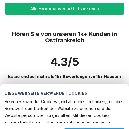
Alle Ferienhäuser in Ostfrankreich
Hören Sie von unseren 1k+ Kunden in
Ostfrankreich
4.3/5
Basierend auf mehr als 1k+ Bewertungen zu 1k+ Häusern
DIESE WEBSEITE VERWENDET COOKIES
Beliebteste Reiseziele für Urlaub
Belvilla verwendet Cookies (und ähnliche Techniken), um die
Benutzerfreundlichkeit der Website zu erhöhen und die
Beliebte Ausstattungen für Urlaub in Ostfrankreich
Rufen Sie an, um zu buchen
Website persönlicher zu gestalten. Mit diesen Cookies
Urlaub mit Hund - Haustierfreundliche Ferienunterkünfte
können Belvilla und Dritte Ihnen auf und eventuell auch
Top-Regionen mit Top-Annehmlichkeiten für den Urlaub
Kinderfreundliche Ferienunterkünfte