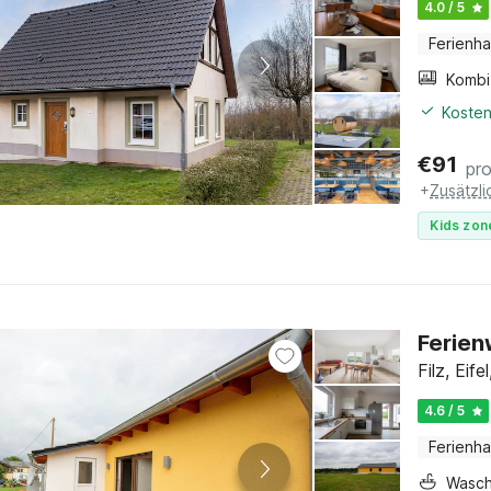
4.0 / 5
Ferienh
Kosten
€
91
pr
+
Zusätzl
Kids zon
Ferien
Filz, Eif
4.6 / 5
Ferienh
Wasc