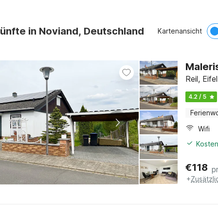
ünfte in Noviand, Deutschland
Kartenansicht
Maleri
Reil, Eif
4.2 / 5
Ferienw
Wifi
Kosten
€
118
p
+
Zusätzl