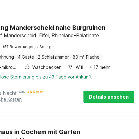
ng Manderscheid nahe Burgruinen
f Manderscheid, Eifel, Rhineland-Palatinate
·
(57 Bewertungen)
Sehr gut
ohnung
·
4 Gäste
·
2 Schlafzimmer
·
80 m² Fläche
Kombi-mikrowelle
Waschbecken
Wifi
+ 17 mehr
lose Stornierung bis zu 43 Tage vor Ankunft
o Nacht
€
95
4 % Rabatt
Details ansehen
iche Kosten
haus in Cochem mit Garten