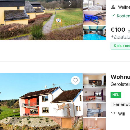
Welln
Kosten
€
100
+
Zusätzl
Kids zon
Wohnun
Gerolstei
NEU
Ferienw
Wifi