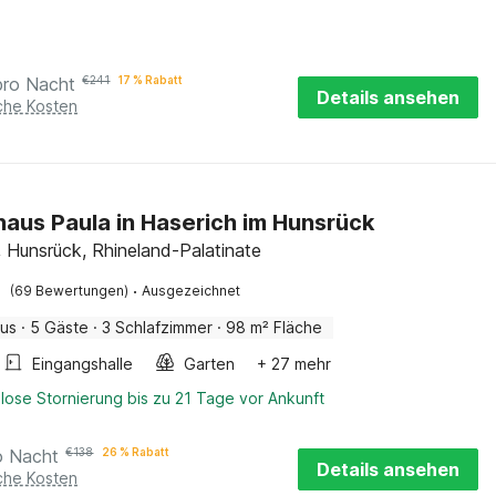
pro Nacht
€
241
17 % Rabatt
Details ansehen
iche Kosten
haus Paula in Haserich im Hunsrück
, Hunsrück, Rhineland-Palatinate
·
(69 Bewertungen)
Ausgezeichnet
aus
·
5 Gäste
·
3 Schlafzimmer
·
98 m² Fläche
Eingangshalle
Garten
+ 27 mehr
lose Stornierung bis zu 21 Tage vor Ankunft
o Nacht
€
138
26 % Rabatt
Details ansehen
iche Kosten