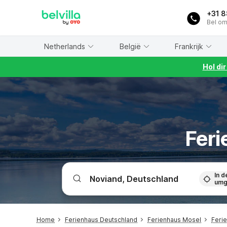
WIZARD MEMBER
+31 
Bel om
Netherlands
België
Frankrijk
Hol di
Feri
In d
umg
Home
Ferienhaus Deutschland
Ferienhaus Mosel
Feri