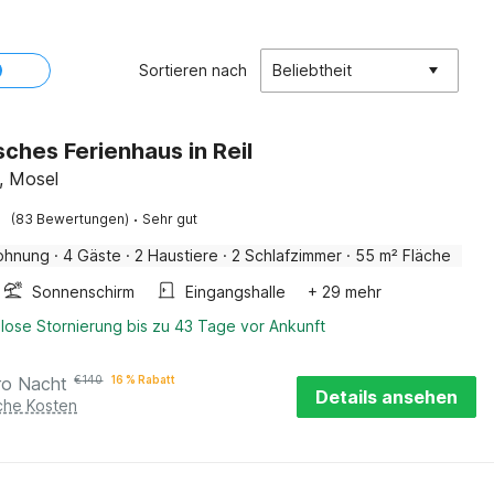
Sortieren nach
Beliebtheit
sches Ferienhaus in Reil
el, Mosel
·
(83 Bewertungen)
Sehr gut
ohnung
·
4 Gäste
·
2 Haustiere
·
2 Schlafzimmer
·
55 m² Fläche
Sonnenschirm
Eingangshalle
+ 29 mehr
lose Stornierung bis zu 43 Tage vor Ankunft
ro Nacht
€
140
16 % Rabatt
Details ansehen
iche Kosten