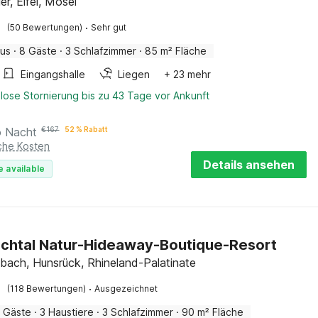
ler, Eifel, Mosel
·
(50 Bewertungen)
Sehr gut
aus
·
8 Gäste
·
3 Schlafzimmer
·
85 m² Fläche
Eingangshalle
Liegen
+ 23 mehr
lose Stornierung bis zu 43 Tage vor Ankunft
o Nacht
€
167
52 % Rabatt
iche Kosten
Details ansehen
e available
chtal Natur-Hideaway-Boutique-Resort
ach, Hunsrück, Rhineland-Palatinate
·
(118 Bewertungen)
Ausgezeichnet
 Gäste
·
3 Haustiere
·
3 Schlafzimmer
·
90 m² Fläche