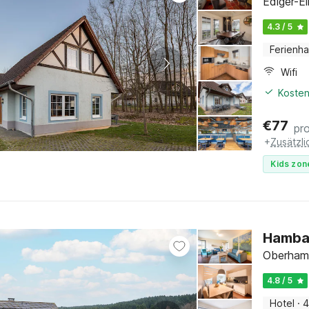
Ediger-El
4.3 / 5
Ferienh
Wifi
Kosten
€
77
pr
+
Zusätzl
Kids zon
Hamba
Oberhamb
4.8 / 5
Hotel
·
4