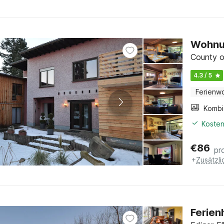
Wohnu
County o
4.3 / 5
Ferienw
Kosten
€
86
pr
+
Zusätzl
Ferien