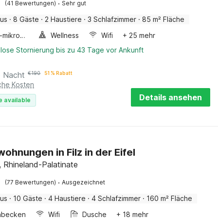
·
(41 Bewertungen)
Sehr gut
aus
·
8 Gäste
·
2 Haustiere
·
3 Schlafzimmer
·
85 m² Fläche
Kombi-mikrowelle
Wellness
Wifi
+ 25 mehr
lose Stornierung bis zu 43 Tage vor Ankunft
o Nacht
€
190
51 % Rabatt
iche Kosten
Details ansehen
e available
wohnungen in Filz in der Eifel
el, Rhineland-Palatinate
·
(77 Bewertungen)
Ausgezeichnet
aus
·
10 Gäste
·
4 Haustiere
·
4 Schlafzimmer
·
160 m² Fläche
hbecken
Wifi
Dusche
+ 18 mehr