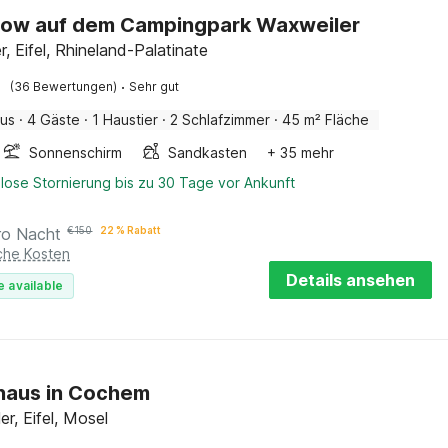
low auf dem Campingpark Waxweiler
, Eifel, Rhineland-Palatinate
·
(36 Bewertungen)
Sehr gut
aus
·
4 Gäste
·
1 Haustier
·
2 Schlafzimmer
·
45 m² Fläche
Sonnenschirm
Sandkasten
+ 35 mehr
lose Stornierung bis zu 30 Tage vor Ankunft
ro Nacht
€
150
22 % Rabatt
iche Kosten
Details ansehen
e available
haus in Cochem
ler, Eifel, Mosel