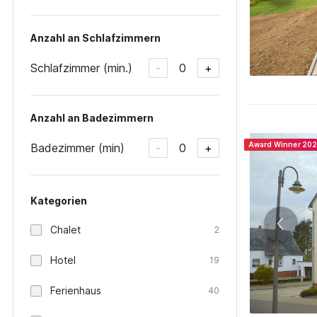
Anzahl an Schlafzimmern
Schlafzimmer (min.)
0
-
+
Anzahl an Badezimmern
Award Winner 20
Badezimmer (min)
0
-
+
Kategorien
Chalet
2
Hotel
19
Ferienhaus
40