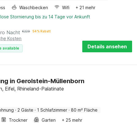
ess
Waschbecken
Wifi
+ 21 mehr
lose Stornierung bis zu 14 Tage vor Ankunft
pro Nacht
€
229
54 % Rabatt
iche Kosten
Details ansehen
e available
g in Gerolstein-Müllenborn
n, Eifel, Rhineland-Palatinate
ohnung
·
2 Gäste
·
1 Schlafzimmer
·
80 m² Fläche
Trockner
Garten
+ 25 mehr