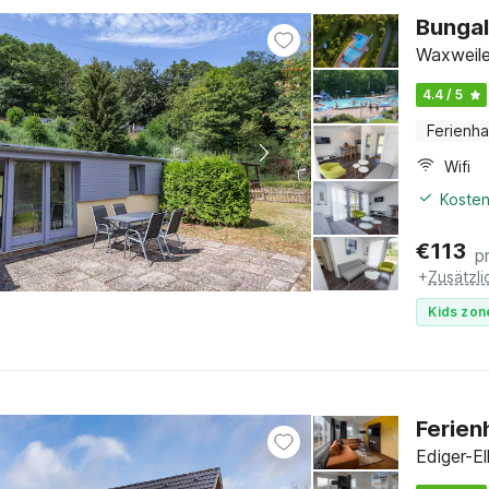
Bunga
Waxweiler
4.4 / 5
Ferienh
Wifi
Kosten
€
113
p
+
Zusätzl
Kids zon
Ferien
Ediger-El