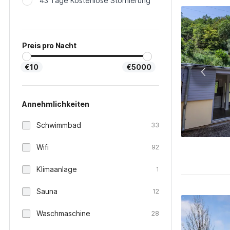
43 Tage Kostenlose Stornierung
Preis pro Nacht
€10
€5000
Annehmlichkeiten
Schwimmbad
33
Wifi
92
Klimaanlage
1
Sauna
12
Waschmaschine
28