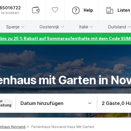
885016722
Help
Listen
 te boeken
Spanje
Oostenrijk
Italië
Duitsland
r bis zu 25 % Rabatt auf Sommeraufenthalte mit dem Code S
enhaus mit Garten in No
er
Datum hinzufügen
2 Gäste
,
0 H
ebung
enhaus Noviand
Ferienhaus Noviand Haus Mit Garten