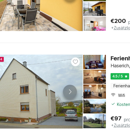
€
200
+
Zusätzl
Ferien
24
Haserich
4.5 / 5
Ferienh
Wifi
Kosten
€
97
pr
+
Zusätzl