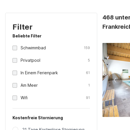
468 unter
Filter
Frankreic
Beliebte Filter
Schwimmbad
159
Privatpool
5
In Einem Ferienpark
61
Am Meer
1
Wifi
91
Kostenfreie Stornierung
21 Tage Kostenlose Stornierung