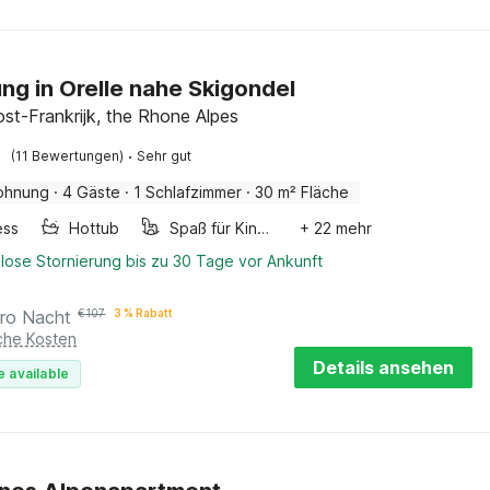
g in Orelle nahe Skigondel
ost-Frankrijk, the Rhone Alpes
·
(11 Bewertungen)
Sehr gut
ohnung
·
4 Gäste
·
1 Schlafzimmer
·
30 m² Fläche
ess
Hottub
Spaß für Kinder
+ 22 mehr
lose Stornierung bis zu 30 Tage vor Ankunft
ro Nacht
€
107
3 % Rabatt
iche Kosten
Details ansehen
e available