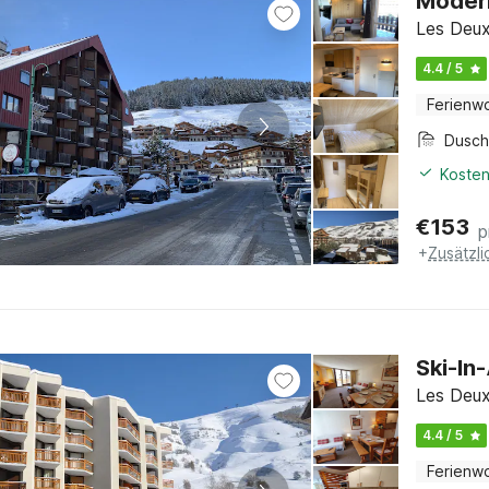
Moder
Les Deux
4.4 / 5
Ferienw
Dusc
Kosten
€
153
p
+
Zusätzl
Ski-In
Les Deux
4.4 / 5
Ferienw