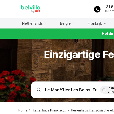
WIZARD MEMBER
+31 
Bel om
Netherlands
België
Frankrijk
Hol di
Einzigartige F
In d
umg
Home
Ferienhaus Frankreich
Ferienhaus Französische Al