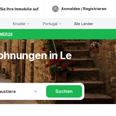
Anmelden / Registrieren
 Sie Ihre Immobilie auf
Kroatië
Portugal
Alle Länder
UMMER26
wohnungen in Le
Suchen
austiere