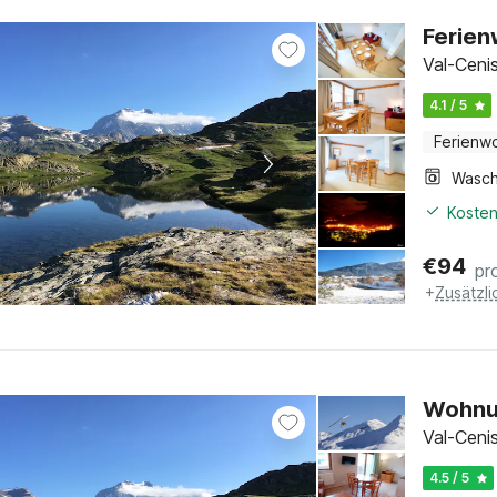
Ferien
Val-Ceni
4.1 / 5
Ferienw
Kosten
€
94
pr
+
Zusätzl
Wohnun
Val-Ceni
4.5 / 5