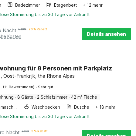
n
Badezimmer
Etagenbett
+ 12 mehr
lose Stornierung bis zu 30 Tage vor Ankunft
o Nacht
€
109
20 % Rabatt
Details ansehen
iche Kosten
wohnung für 8 Personen mit Parkplatz
s, Oost-Frankrijk, the Rhone Alpes
·
(11 Bewertungen)
Sehr gut
ohnung
·
8 Gäste
·
2 Schlafzimmer
·
42 m² Fläche
Waschmaschine
Waschbecken
Dusche
+ 18 mehr
lose Stornierung bis zu 30 Tage vor Ankunft
ro Nacht
€
110
3 % Rabatt