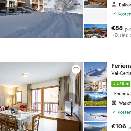
Balko
Kosten
€
88
pr
+
Zusätzl
Ferien
Val-Ceni
4.4 / 5
Ferienw
Kosten
€
106
p