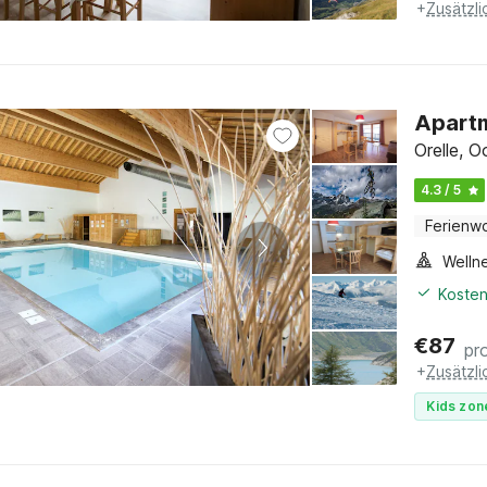
+
Zusätzl
Apartm
Orelle, O
4.3 / 5
Ferienw
Welln
Kosten
€
87
pr
+
Zusätzl
Kids zon