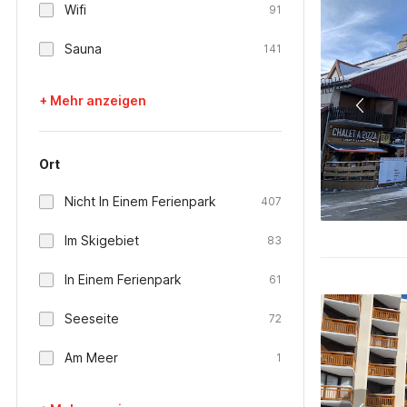
Wifi
91
Sauna
141
+ Mehr anzeigen
Ort
Nicht In Einem Ferienpark
407
Im Skigebiet
83
In Einem Ferienpark
61
Seeseite
72
Am Meer
1