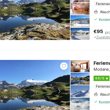
Ferienw
Wasc
Kosten
€
95
pr
+
Zusätzl
Ferien
Modane, 
4.0 / 5
Ferienw
Wasc
Kosten