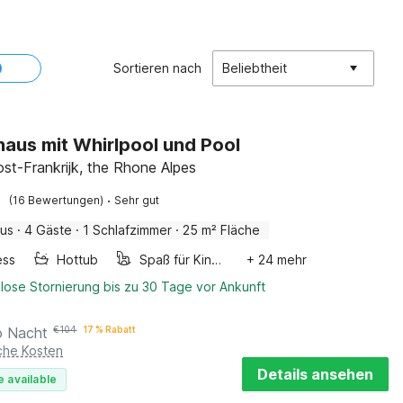
Sortieren nach
Beliebtheit
haus mit Whirlpool und Pool
ost-Frankrijk, the Rhone Alpes
·
(16 Bewertungen)
Sehr gut
aus
·
4 Gäste
·
1 Schlafzimmer
·
25 m² Fläche
ess
Hottub
Spaß für Kinder
+ 24 mehr
lose Stornierung bis zu 30 Tage vor Ankunft
o Nacht
€
104
17 % Rabatt
iche Kosten
Details ansehen
e available