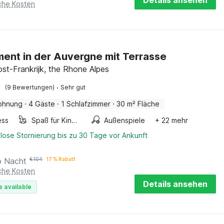
Details ansehen
iche Kosten
ent in der Auvergne mit Terrasse
ost-Frankrijk, the Rhone Alpes
·
(9 Bewertungen)
Sehr gut
ohnung
·
4 Gäste
·
1 Schlafzimmer
·
30 m² Fläche
ess
Spaß für Kinder
Außenspiele
+ 22 mehr
lose Stornierung bis zu 30 Tage vor Ankunft
o Nacht
€
104
17 % Rabatt
iche Kosten
Details ansehen
e available