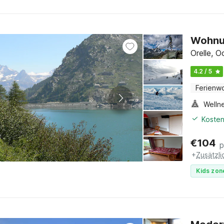
Wohnun
Orelle, O
4.2 / 5
Ferienw
Welln
Kosten
€
104
p
+
Zusätzl
Kids zon