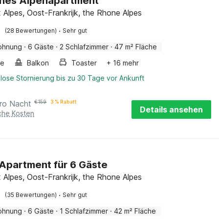
nes Alpenapartment
 Alpes, Oost-Frankrijk, the Rhone Alpes
·
(28 Bewertungen)
Sehr gut
ohnung
·
6 Gäste
·
2 Schlafzimmer
·
47 m² Fläche
he
Balkon
Toaster
+ 16 mehr
lose Stornierung bis zu 30 Tage vor Ankunft
ro Nacht
€
159
3 % Rabatt
Details ansehen
iche Kosten
-Apartment für 6 Gäste
 Alpes, Oost-Frankrijk, the Rhone Alpes
·
(35 Bewertungen)
Sehr gut
ohnung
·
6 Gäste
·
1 Schlafzimmer
·
42 m² Fläche