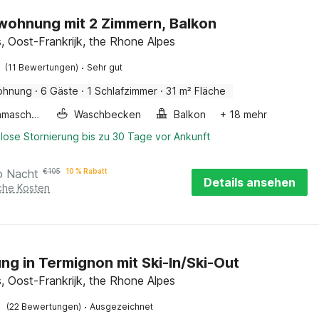
wohnung mit 2 Zimmern, Balkon
s, Oost-Frankrijk, the Rhone Alpes
·
(11 Bewertungen)
Sehr gut
ohnung
·
6 Gäste
·
1 Schlafzimmer
·
31 m² Fläche
Waschmaschine
Waschbecken
Balkon
+ 18 mehr
lose Stornierung bis zu 30 Tage vor Ankunft
o Nacht
€
105
10 % Rabatt
Details ansehen
iche Kosten
g in Termignon mit Ski-In/Ski-Out
s, Oost-Frankrijk, the Rhone Alpes
·
(22 Bewertungen)
Ausgezeichnet