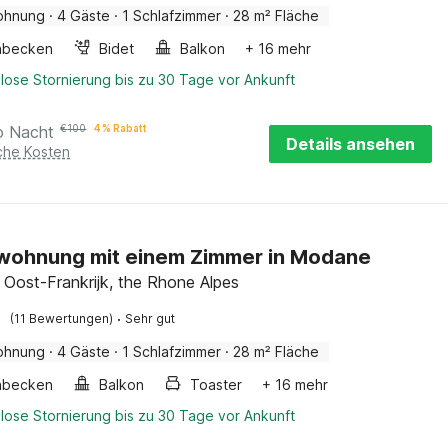
ohnung
·
4 Gäste
·
1 Schlafzimmer
·
28 m² Fläche
hbecken
Bidet
Balkon
+ 16 mehr
lose Stornierung bis zu 30 Tage vor Ankunft
o Nacht
€
100
4 % Rabatt
Details ansehen
iche Kosten
wohnung mit einem Zimmer in Modane
Oost-Frankrijk, the Rhone Alpes
·
(11 Bewertungen)
Sehr gut
ohnung
·
4 Gäste
·
1 Schlafzimmer
·
28 m² Fläche
hbecken
Balkon
Toaster
+ 16 mehr
lose Stornierung bis zu 30 Tage vor Ankunft