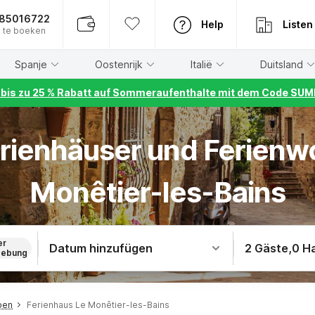
885016722
Help
Listen
 te boeken
Spanje
Oostenrijk
Italië
Duitsland
r bis zu 25 % Rabatt auf Sommeraufenthalte mit dem Code S
erienhäuser und Ferien
Monêtier-les-Bains
er
Datum hinzufügen
2 Gäste
,
0 H
ebung
pen
Ferienhaus Le Monêtier-les-Bains