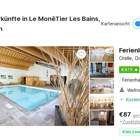
künfte in Le MonêTier Les Bains,
Kartenansicht
h
Ferien
Orelle, O
4.3 / 5
Ferienh
Welln
Kosten
€
87
pr
+
Zusätzl
Kids zon