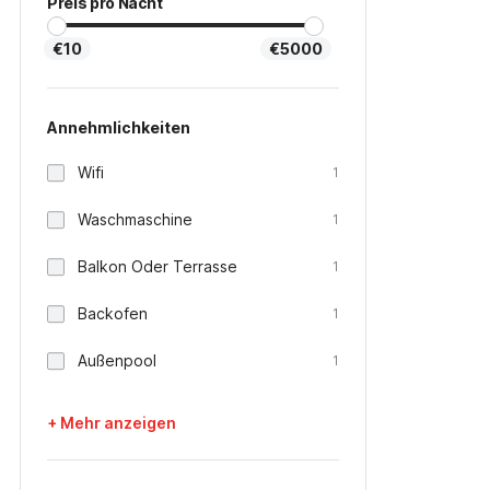
Preis pro Nacht
€10
€5000
Annehmlichkeiten
Wifi
1
Waschmaschine
1
Balkon Oder Terrasse
1
Backofen
1
Außenpool
1
+ Mehr anzeigen