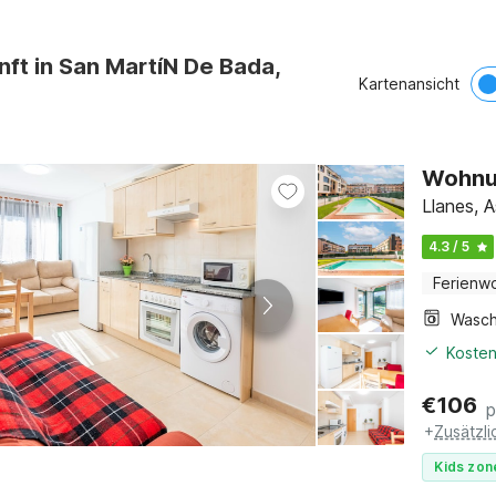
nft in San MartíN De Bada,
Kartenansicht
Wohnun
Llanes, A
4.3 / 5
Ferienw
Kosten
€
106
p
+
Zusätzl
Kids zon