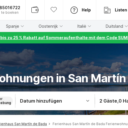
885016722
Help
Listen
 te boeken
Spanje
Oostenrijk
Italië
Duitsland
r bis zu 25 % Rabatt auf Sommeraufenthalte mit dem Code S
ohnungen in San Martín
er
Datum hinzufügen
2 Gäste
,
0 H
ebung
ienhaus San Martín de Bada
Ferienhaus San Martín de Bada Ferienwohn