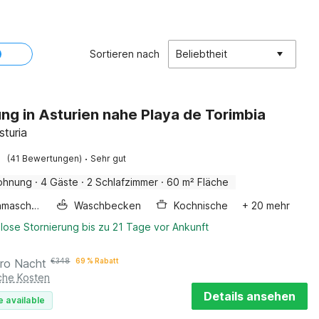
Sortieren nach
Beliebtheit
g in Asturien nahe Playa de Torimbia
sturia
·
(41 Bewertungen)
Sehr gut
ohnung
·
4 Gäste
·
2 Schlafzimmer
·
60 m² Fläche
Waschmaschine
Waschbecken
Kochnische
+ 20 mehr
lose Stornierung bis zu 21 Tage vor Ankunft
ro Nacht
€
348
69 % Rabatt
iche Kosten
Details ansehen
e available