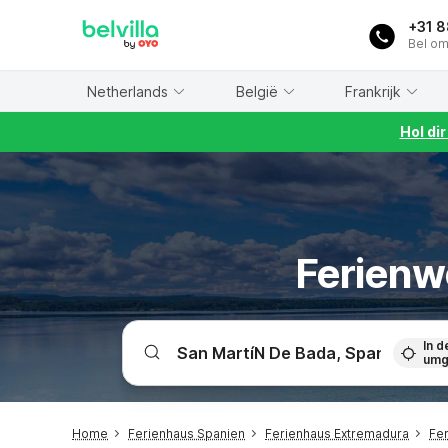
WIZARD MEMBER
+31 
Bel om
Netherlands
België
Frankrijk
Hol di
Ferienw
In d
umg
Home
Ferienhaus Spanien
Ferienhaus Extremadura
Fer