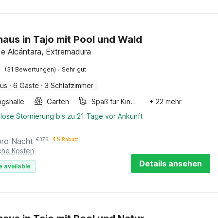
haus in Tajo mit Pool und Wald
de Alcántara, Extremadura
·
(31 Bewertungen)
Sehr gut
aus
·
6 Gäste
·
3 Schlafzimmer
ngshalle
Garten
Spaß für Kinder
+ 22 mehr
lose Stornierung bis zu 21 Tage vor Ankunft
pro Nacht
€
376
4 % Rabatt
iche Kosten
Details ansehen
e available