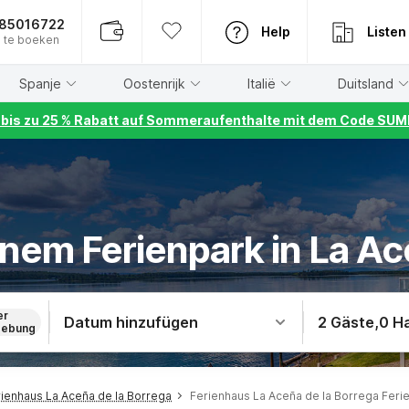
885016722
Help
Listen
 te boeken
Spanje
Oostenrijk
Italië
Duitsland
r bis zu 25 % Rabatt auf Sommeraufenthalte mit dem Code S
inem Ferienpark in La Ac
er
Datum hinzufügen
2 Gäste
,
0 H
ebung
ienhaus La Aceña de la Borrega
Ferienhaus La Aceña de la Borrega Feri