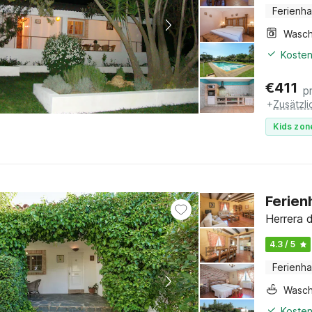
Ferienh
Kosten
€
411
p
+
Zusätzl
Kids zon
Ferien
Herrera 
4.3 / 5
Ferienh
Wasc
Kosten