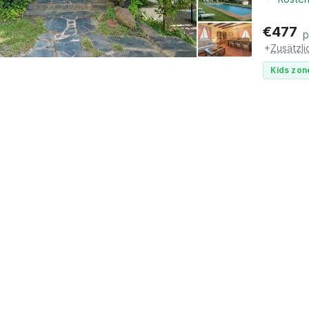
€
477
p
+
Zusätzl
Kids zon