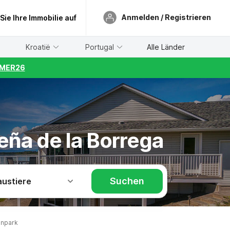
Anmelden / Registrieren
 Sie Ihre Immobilie auf
Kroatië
Portugal
Alle Länder
UMMER26
eña de la Borrega
Suchen
austiere
enpark