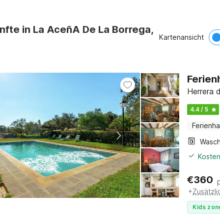
nfte in La AceñA De La Borrega,
Kartenansicht
Ferien
Herrera 
4.4 / 5
Ferienh
Kosten
€
360
+
Zusätzl
Kids zon