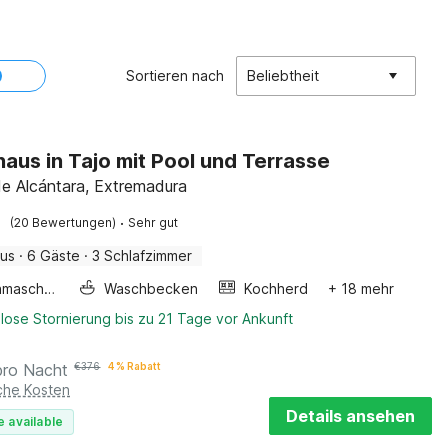
Sortieren nach
Beliebtheit
haus in Tajo mit Pool und Terrasse
de Alcántara, Extremadura
·
(20 Bewertungen)
Sehr gut
aus
·
6 Gäste
·
3 Schlafzimmer
Waschmaschine
Waschbecken
Kochherd
+ 18 mehr
lose Stornierung bis zu 21 Tage vor Ankunft
pro Nacht
€
376
4 % Rabatt
iche Kosten
Details ansehen
e available