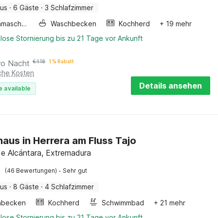
aus
·
6 Gäste
·
3 Schlafzimmer
Waschmaschine
Waschbecken
Kochherd
+ 19 mehr
lose Stornierung bis zu 21 Tage vor Ankunft
ro Nacht
€
418
1 % Rabatt
iche Kosten
Details ansehen
e available
haus in Herrera am Fluss Tajo
de Alcántara, Extremadura
·
(46 Bewertungen)
Sehr gut
aus
·
8 Gäste
·
4 Schlafzimmer
hbecken
Kochherd
Schwimmbad
+ 21 mehr
lose Stornierung bis zu 21 Tage vor Ankunft