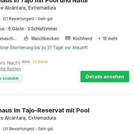
haus in Tajo mit Pool und Natur
de Alcántara, Extremadura
·
(21 Bewertungen)
Sehr gut
aus
·
6 Gäste
·
3 Schlafzimmer
Waschmaschine
Waschbecken
Kochherd
+ 18 mehr
lose Stornierung bis zu 21 Tage vor Ankunft
pro Nacht
€
376
4 % Rabatt
iche Kosten
Details ansehen
e available
haus im Tajo-Reservat mit Pool
de Alcántara, Extremadura
·
(31 Bewertungen)
Sehr gut