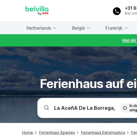
WIZARD MEMBER
+31 
Bel om
Netherlands
België
Frankrijk
Hol di
Ferienhaus auf e
In d
umg
Home
Ferienhaus Spanien
Ferienhaus Extremadura
Fer