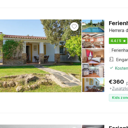
Ferien
Herrera 
4.4 / 5
Ferienh
Einga
Kosten
€
360
+
Zusätzl
Kids zon