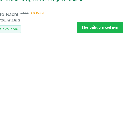
ro Nacht
€
499
4 % Rabatt
iche Kosten
Details ansehen
e available