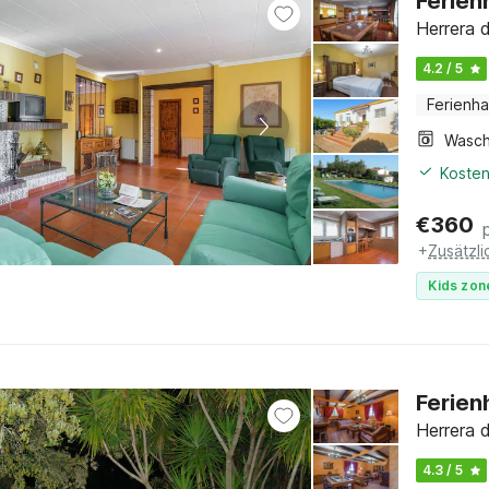
Ferien
Herrera 
4.2 / 5
Ferienh
Kosten
€
360
+
Zusätzl
Kids zon
Ferien
Herrera 
4.3 / 5