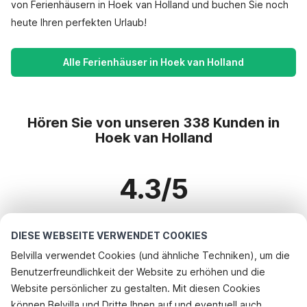
von Ferienhäusern in Hoek van Holland und buchen Sie noch
heute Ihren perfekten Urlaub!
Alle Ferienhäuser in Hoek van Holland
Hören Sie von unseren 338 Kunden in
Hoek van Holland
4.3/5
Basierend auf mehr als 338 Bewertungen zu 233 Häusern
DIESE WEBSEITE VERWENDET COOKIES
Belvilla verwendet Cookies (und ähnliche Techniken), um die
Benutzerfreundlichkeit der Website zu erhöhen und die
Beliebteste Reiseziele für Urlaub
Rufen Sie an, um zu buchen
Website persönlicher zu gestalten. Mit diesen Cookies
können Belvilla und Dritte Ihnen auf und eventuell auch
Top-Städte mit Top-Annehmlichkeiten für den Urlaub