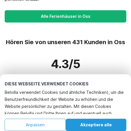
Alle Ferienhäuser in Oss
Hören Sie von unseren 431 Kunden in Oss
4.3/5
Basierend auf mehr als 431 Bewertungen zu 282 Häusern
DIESE WEBSEITE VERWENDET COOKIES
Belvilla verwendet Cookies (und ähnliche Techniken), um die
Benutzerfreundlichkeit der Website zu erhöhen und die
Beliebteste Reiseziele für Urlaub
Website persönlicher zu gestalten. Mit diesen Cookies
können Belvilla und Dritte Ihnen auf und eventuell auch
Top-Städte mit Top-Annehmlichkeiten für den Urlaub
außerhalb unserer Website folgen, um Werbung Ihren
Kinderfreundliche Ferienunterkünfte bayeux
Anpassen
Akzeptiere alle
Top-Städte mit Top-Annehmlichkeiten für den Urlaub
Interessen anzupassen und das Teilen von Informationen über