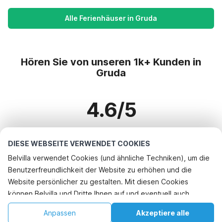
Alle Ferienhäuser in Gruda
Hören Sie von unseren 1k+ Kunden in
Gruda
4.6/5
Basierend auf mehr als 1k+ Bewertungen zu 1k+ Häusern
DIESE WEBSEITE VERWENDET COOKIES
Belvilla verwendet Cookies (und ähnliche Techniken), um die
Benutzerfreundlichkeit der Website zu erhöhen und die
Beliebteste Reiseziele für Urlaub
Website persönlicher zu gestalten. Mit diesen Cookies
können Belvilla und Dritte Ihnen auf und eventuell auch
Top-Städte mit Top-Annehmlichkeiten für den Urlaub
außerhalb unserer Website folgen, um Werbung Ihren
Kinderfreundliche Ferienunterkünfte bayeux
Anpassen
Akzeptiere alle
Top-Städte mit Top-Annehmlichkeiten für den Urlaub
Interessen anzupassen und das Teilen von Informationen über