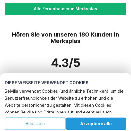
Alle Ferienhäuser in Merksplas
Hören Sie von unseren 180 Kunden in
Merksplas
4.3/5
Basierend auf mehr als 180 Bewertungen zu 131 Häusern
DIESE WEBSEITE VERWENDET COOKIES
Belvilla verwendet Cookies (und ähnliche Techniken), um die
Benutzerfreundlichkeit der Website zu erhöhen und die
Beliebteste Reiseziele für Urlaub
Website persönlicher zu gestalten. Mit diesen Cookies
können Belvilla und Dritte Ihnen auf und eventuell auch
Top-Städte mit Top-Annehmlichkeiten für den Urlaub
außerhalb unserer Website folgen, um Werbung Ihren
Kinderfreundliche Ferienunterkünfte bayeux
Anpassen
Akzeptiere alle
Top-Städte mit Top-Annehmlichkeiten für den Urlaub
Interessen anzupassen und das Teilen von Informationen über
Kinderfreundliche Ferienunterkünfte pierrefitte-en-auge
Startseite
Wunschliste
Buchungen
Konto