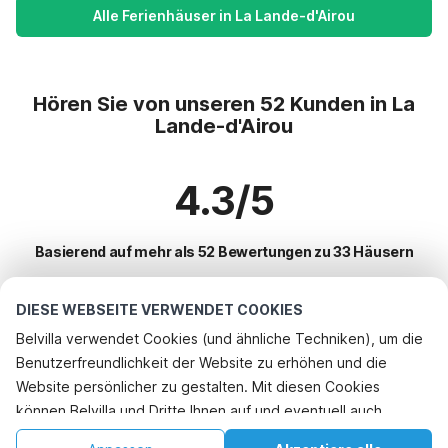
Alle Ferienhäuser in La Lande-d'Airou
Hören Sie von unseren 52 Kunden in La
Lande-d'Airou
4.3/5
Basierend auf mehr als 52 Bewertungen zu 33 Häusern
DIESE WEBSEITE VERWENDET COOKIES
Beliebteste Reiseziele für Urlaub
Belvilla verwendet Cookies (und ähnliche Techniken), um die
Benutzerfreundlichkeit der Website zu erhöhen und die
Top-Städte mit Top-Annehmlichkeiten für den Urlaub
Website persönlicher zu gestalten. Mit diesen Cookies
Kinderfreundliche Ferienunterkünfte bayeux
können Belvilla und Dritte Ihnen auf und eventuell auch
Beliebte Ausstattungen für Urlaub in La-lande-dairou
Kinderfreundliche Ferienunterkünfte saint-germain-du-pert
außerhalb unserer Website folgen, um Werbung Ihren
Urlaub mit Hund - Haustierfreundliche Ferienunterkünfte