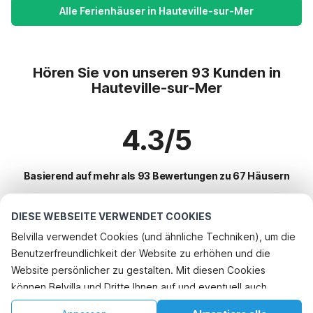
Alle Ferienhäuser in Hauteville-sur-Mer
Hören Sie von unseren 93 Kunden in
Hauteville-sur-Mer
4.3/5
Basierend auf mehr als 93 Bewertungen zu 67 Häusern
DIESE WEBSEITE VERWENDET COOKIES
Beliebteste Reiseziele für Urlaub
Belvilla verwendet Cookies (und ähnliche Techniken), um die
Benutzerfreundlichkeit der Website zu erhöhen und die
Top-Städte mit Top-Annehmlichkeiten für den Urlaub
Rufen Sie an, um zu buchen
Website persönlicher zu gestalten. Mit diesen Cookies
Kinderfreundliche Ferienunterkünfte bayeux
können Belvilla und Dritte Ihnen auf und eventuell auch
Beliebte Ausstattungen für Urlaub in Hauteville-sur-mer
Kinderfreundliche Ferienunterkünfte saint-germain-du-pert
außerhalb unserer Website folgen, um Werbung Ihren
Urlaub mit Hund - Haustierfreundliche Ferienunterkünfte