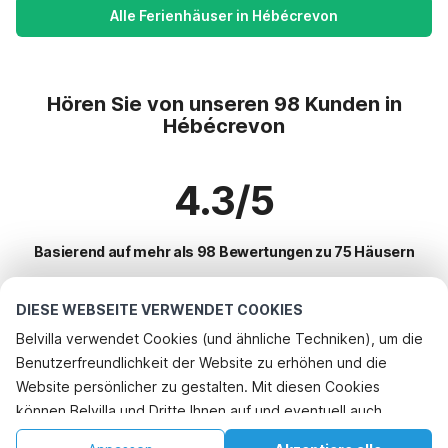
Alle Ferienhäuser in Hébécrevon
Hören Sie von unseren 98 Kunden in
Hébécrevon
4.3/5
Basierend auf mehr als 98 Bewertungen zu 75 Häusern
DIESE WEBSEITE VERWENDET COOKIES
Beliebteste Reiseziele für Urlaub
Belvilla verwendet Cookies (und ähnliche Techniken), um die
Benutzerfreundlichkeit der Website zu erhöhen und die
Top-Städte mit Top-Annehmlichkeiten für den Urlaub
Rufen Sie an, um zu buchen
Website persönlicher zu gestalten. Mit diesen Cookies
Kinderfreundliche Ferienunterkünfte bayeux
können Belvilla und Dritte Ihnen auf und eventuell auch
Beliebte Ausstattungen für Urlaub in Hebecrevon
Kinderfreundliche Ferienunterkünfte saint-germain-du-pert
außerhalb unserer Website folgen, um Werbung Ihren
Ferienhaus am Meer