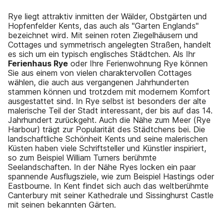
Rye liegt attraktiv inmitten der Wälder, Obstgärten und
Hopfenfelder Kents, das auch als "Garten Englands"
bezeichnet wird. Mit seinen roten Ziegelhäusern und
Cottages und symmetrisch angelegten Straßen, handelt
es sich um ein typisch englisches Städtchen. Als Ihr
Ferienhaus Rye
oder Ihre Ferienwohnung Rye können
Sie aus einem von vielen charaktervollen Cottages
wählen, die auch aus vergangenen Jahrhunderten
stammen können und trotzdem mit modernem Komfort
ausgestattet sind. In Rye selbst ist besonders der alte
malerische Teil der Stadt interessant, der bis auf das 14.
Jahrhundert zurückgeht. Auch die Nähe zum Meer (Rye
Harbour) trägt zur Popularität des Städtchens bei. Die
landschaftliche Schönheit Kents und seine malerischen
Küsten haben viele Schriftsteller und Künstler inspiriert,
so zum Beispiel William Turners berühmte
Seelandschaften. In der Nähe Ryes locken ein paar
spannende Ausflugsziele, wie zum Beispiel Hastings oder
Eastbourne. In Kent findet sich auch das weltberühmte
Canterbury mit seiner Kathedrale und Sissinghurst Castle
mit seinen bekannten Gärten.