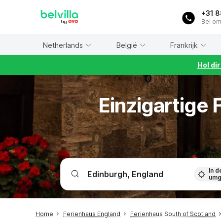
WIZARD MEMBER
+31 
Bel om
Netherlands
België
Frankrijk
Hol di
Einzigartige
In d
umg
Home
Ferienhaus England
Ferienhaus South of Scotland