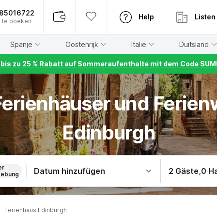
885016722
Help
Listen
 te boeken
Spanje
Oostenrijk
Italië
Duitsland
r bis zu 25 % Rabatt auf Sommeraufenthalte mit dem Code S
 Ferienhäuser und Ferie
Edinburgh
er
Datum hinzufügen
2 Gäste
,
0 H
ebung
Ferienhaus Edinburgh