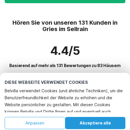
Hören Sie von unseren 131 Kunden in
Gries im Sellrain
4.4/5
Basierend auf mehr als 131 Bewertungen zu 83 Häusern
DIESE WEBSEITE VERWENDET COOKIES
Beliebteste Reiseziele für Urlaub
Belvilla verwendet Cookies (und ähnliche Techniken), um die
Benutzerfreundlichkeit der Website zu erhöhen und die
Top-Städte mit Top-Annehmlichkeiten für den Urlaub
Website persönlicher zu gestalten. Mit diesen Cookies
Kinderfreundliche Ferienunterkünfte schwendau
können Belvilla und Dritte Ihnen auf und eventuell auch
Beliebte Ausstattungen für Urlaub in Gries-im-sellrain
Ferienhaus im Skigebiet aurach-bei-kitzbuhel
außerhalb unserer Website folgen, um Werbung Ihren
Ferienhaus im Skigebiet
Anpassen
Akzeptiere alle
Beliebte Städte für den Urlaub in Tirol
Interessen anzupassen und das Teilen von Informationen über
Ferienhaus im Skigebiet aurach-bei-kitzbuhel
Ferienwohnungen
Startseite
Wunschliste
Buchungen
Konto