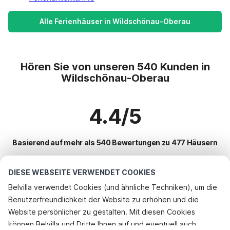
Alle Ferienhäuser in Wildschönau-Oberau
Hören Sie von unseren 540 Kunden in
Wildschönau-Oberau
4.4/5
Basierend auf mehr als 540 Bewertungen zu 477 Häusern
DIESE WEBSEITE VERWENDET COOKIES
Beliebteste Reiseziele für Urlaub
Belvilla verwendet Cookies (und ähnliche Techniken), um die
Benutzerfreundlichkeit der Website zu erhöhen und die
Top-Städte mit Top-Annehmlichkeiten für den Urlaub
Website persönlicher zu gestalten. Mit diesen Cookies
Kinderfreundliche Ferienunterkünfte schwendau
können Belvilla und Dritte Ihnen auf und eventuell auch
Beliebte Ausstattungen für Urlaub in Wildschonau-oberau