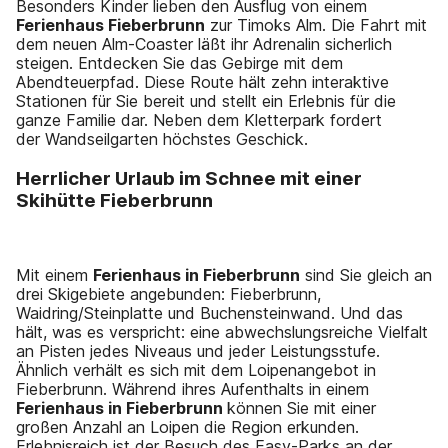
Besonders Kinder lieben den Ausflug von einem
Ferienhaus Fieberbrunn
zur Timoks Alm. Die Fahrt mit
dem neuen Alm-Coaster läßt ihr Adrenalin sicherlich
steigen. Entdecken Sie das Gebirge mit dem
Abendteuerpfad. Diese Route hält zehn interaktive
Stationen für Sie bereit und stellt ein Erlebnis für die
ganze Familie dar. Neben dem Kletterpark fordert
der Wandseilgarten höchstes Geschick.
Herrlicher Urlaub im Schnee mit einer
Skihütte Fieberbrunn
Mit einem
Ferienhaus in Fieberbrunn
sind Sie gleich an
drei Skigebiete angebunden: Fieberbrunn,
Waidring/Steinplatte und Buchensteinwand. Und das
hält, was es verspricht: eine abwechslungsreiche Vielfalt
an Pisten jedes Niveaus und jeder Leistungsstufe.
Ähnlich verhält es sich mit dem Loipenangebot in
Fieberbrunn. Während ihres Aufenthalts in einem
Ferienhaus in Fieberbrunn
können Sie mit einer
großen Anzahl an Loipen die Region erkunden.
Erlebnisreich ist der Besuch des Easy-Parks an der