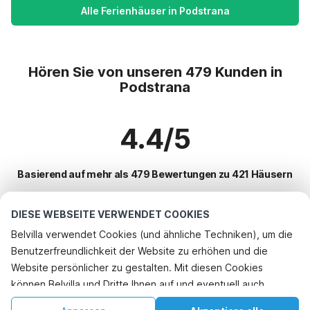
Alle Ferienhäuser in Podstrana
Hören Sie von unseren 479 Kunden in
Podstrana
4.4/5
Basierend auf mehr als 479 Bewertungen zu 421 Häusern
DIESE WEBSEITE VERWENDET COOKIES
Beliebteste Reiseziele für Urlaub
Belvilla verwendet Cookies (und ähnliche Techniken), um die
Benutzerfreundlichkeit der Website zu erhöhen und die
Top-Städte mit Top-Annehmlichkeiten für den Urlaub
Website persönlicher zu gestalten. Mit diesen Cookies
Ferienwohnungen makarska
können Belvilla und Dritte Ihnen auf und eventuell auch
Beliebte Ausstattungen für Urlaub in Podstrana
Ferienwohnungen tucepi
außerhalb unserer Website folgen, um Werbung Ihren
Ferienwohnungen