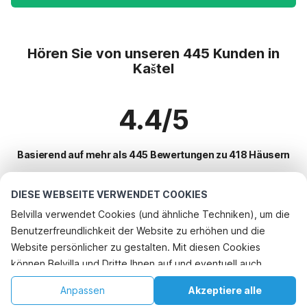
Hören Sie von unseren 445 Kunden in
Kaštel
4.4/5
Basierend auf mehr als 445 Bewertungen zu 418 Häusern
DIESE WEBSEITE VERWENDET COOKIES
Beliebteste Reiseziele für Urlaub
Belvilla verwendet Cookies (und ähnliche Techniken), um die
Benutzerfreundlichkeit der Website zu erhöhen und die
Top-Städte mit Top-Annehmlichkeiten für den Urlaub
Website persönlicher zu gestalten. Mit diesen Cookies
Ferienwohnungen makarska
können Belvilla und Dritte Ihnen auf und eventuell auch
Beliebte Ausstattungen für Urlaub in Kastel
Ferienwohnungen tucepi
außerhalb unserer Website folgen, um Werbung Ihren
Ferienwohnungen
Anpassen
Akzeptiere alle
Beliebte Städte für den Urlaub in Split-und-umgebung
Interessen anzupassen und das Teilen von Informationen über
Ferienwohnungen veliko-brdo
Ferienhaus mit BBQ
Startseite
Wunschliste
Buchungen
Konto