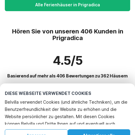
Alle Ferienhäuser in Prigradica
Hören Sie von unseren 406 Kunden in
Prigradica
4.5/5
Basierend auf mehr als 406 Bewertungen zu 362 Häusern
DIESE WEBSEITE VERWENDET COOKIES
Beliebteste Reiseziele für Urlaub
Belvilla verwendet Cookies (und ähnliche Techniken), um die
Benutzerfreundlichkeit der Website zu erhöhen und die
Top-Städte mit Top-Annehmlichkeiten für den Urlaub
Rufen Sie an, um zu buchen
Website persönlicher zu gestalten. Mit diesen Cookies
Ferienwohnungen okuklje
können Belvilla und Dritte Ihnen auf und eventuell auch
Beliebte Ausstattungen für Urlaub in Prigradica
Ferienwohnungen saplunara
außerhalb unserer Website folgen, um Werbung Ihren
Ferienwohnungen