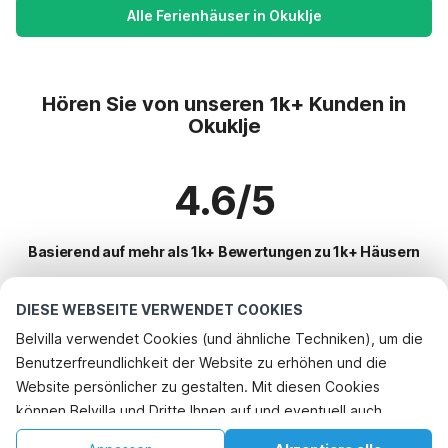
Alle Ferienhäuser in Okuklje
Hören Sie von unseren 1k+ Kunden in
Okuklje
4.6/5
Basierend auf mehr als 1k+ Bewertungen zu 1k+ Häusern
DIESE WEBSEITE VERWENDET COOKIES
Beliebteste Reiseziele für Urlaub
Belvilla verwendet Cookies (und ähnliche Techniken), um die
Benutzerfreundlichkeit der Website zu erhöhen und die
Top-Städte mit Top-Annehmlichkeiten für den Urlaub
Website persönlicher zu gestalten. Mit diesen Cookies
Ferienwohnungen okuklje
können Belvilla und Dritte Ihnen auf und eventuell auch
Beliebte Ausstattungen für Urlaub in Okuklje
Ferienwohnungen saplunara
außerhalb unserer Website folgen, um Werbung Ihren
Ferienwohnungen