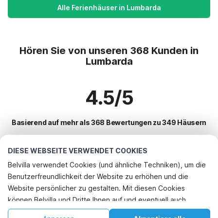
Alle Ferienhäuser in Lumbarda
Hören Sie von unseren 368 Kunden in
Lumbarda
4.5/5
Basierend auf mehr als 368 Bewertungen zu 349 Häusern
DIESE WEBSEITE VERWENDET COOKIES
Beliebteste Reiseziele für Urlaub
Belvilla verwendet Cookies (und ähnliche Techniken), um die
Benutzerfreundlichkeit der Website zu erhöhen und die
Top-Städte mit Top-Annehmlichkeiten für den Urlaub
Rufen Sie an, um zu buchen
Website persönlicher zu gestalten. Mit diesen Cookies
Ferienwohnungen okuklje
können Belvilla und Dritte Ihnen auf und eventuell auch
Beliebte Ausstattungen für Urlaub in Lumbarda
Ferienwohnungen saplunara
außerhalb unserer Website folgen, um Werbung Ihren
Ferienwohnungen