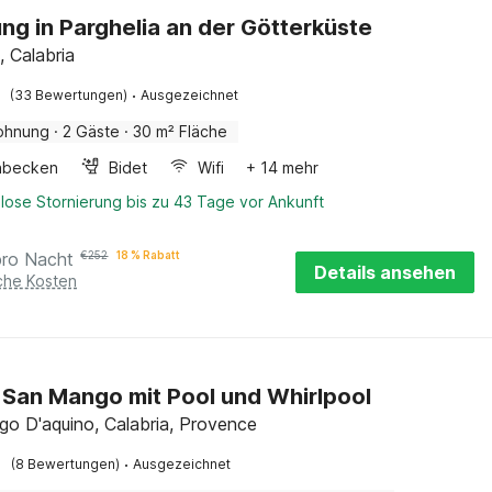
g in Parghelia an der Götterküste
, Calabria
·
(33 Bewertungen)
Ausgezeichnet
ohnung
·
2 Gäste
·
30 m² Fläche
hbecken
Bidet
Wifi
+ 14 mehr
lose Stornierung bis zu 43 Tage vor Ankunft
pro Nacht
€
252
18 % Rabatt
Details ansehen
iche Kosten
in San Mango mit Pool und Whirlpool
o D'aquino, Calabria, Provence
·
(8 Bewertungen)
Ausgezeichnet