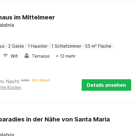
haus im Mittelmeer
alabria
aus
·
2 Gäste
·
1 Haustier
·
1 Schlafzimmer
·
55 m² Fläche
Wifi
Terrasse
+ 12 mehr
ro Nacht
€
390
64 % Rabatt
Details ansehen
iche Kosten
paradies in der Nähe von Santa Maria
alabria