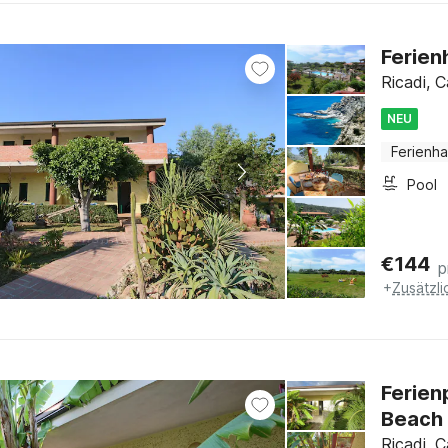
Ferien
Ricadi, C
NEU
Ferienh
Pool
€
144
p
+
Zusätzl
Ferien
Beach
Ricadi, C