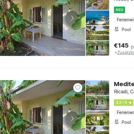
NEU
Ferienw
Pool
€
145
p
+
Zusätzl
Medite
Ricadi, C
3.2 / 5
Ferienw
Pool