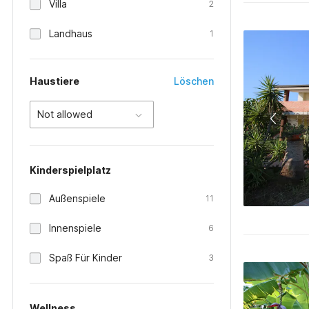
Villa
2
Landhaus
1
Haustiere
Löschen
Not allowed
Kinderspielplatz
Außenspiele
11
Innenspiele
6
Spaß Für Kinder
3
Wellness