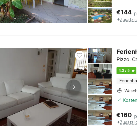
€
144
p
+
Zusätzl
Ferien
Pizzo, Ca
4.3 / 5
Ferienh
Wasc
Kosten
€
160
p
+
Zusätzl