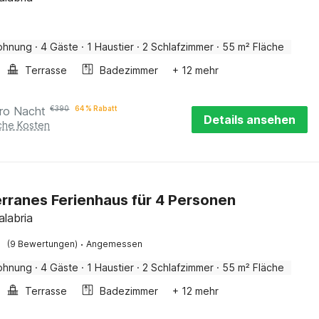
ohnung
·
4 Gäste
·
1 Haustier
·
2 Schlafzimmer
·
55 m² Fläche
Terrasse
Badezimmer
+ 12 mehr
ro Nacht
€
390
64 % Rabatt
Details ansehen
iche Kosten
rranes Ferienhaus für 4 Personen
alabria
·
(9 Bewertungen)
Angemessen
ohnung
·
4 Gäste
·
1 Haustier
·
2 Schlafzimmer
·
55 m² Fläche
Terrasse
Badezimmer
+ 12 mehr