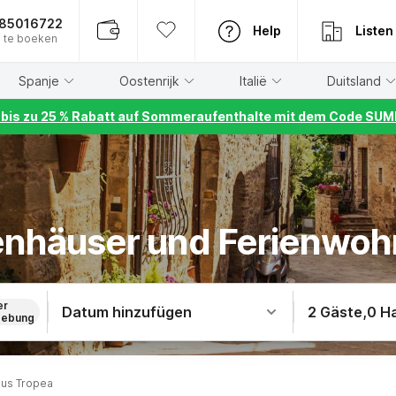
885016722
Help
Listen
 te boeken
Spanje
Oostenrijk
Italië
Duitsland
r bis zu 25 % Rabatt auf Sommeraufenthalte mit dem Code S
ienhäuser und Ferienwo
er
Datum hinzufügen
2 Gäste
,
0 H
ebung
aus Tropea