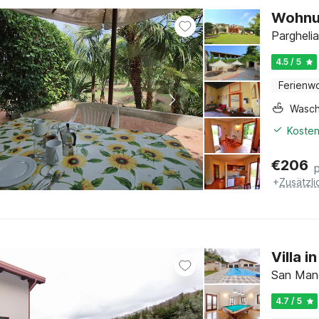
Wohnun
Parghelia
4.5 / 5
Ferienw
Wasc
Kosten
€
206
+
Zusätzl
Villa 
San Mang
4.7 / 5