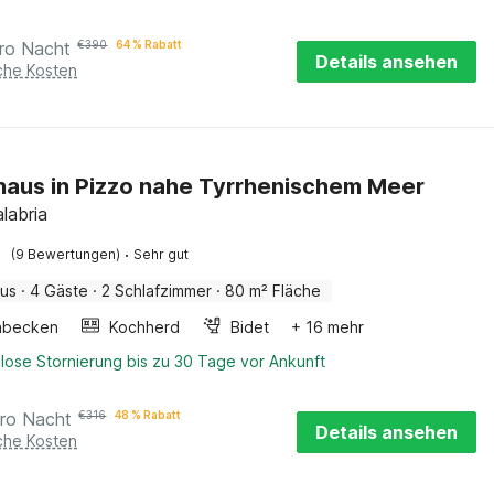
ro Nacht
€
390
64 % Rabatt
Details ansehen
iche Kosten
haus in Pizzo nahe Tyrrhenischem Meer
labria
·
(9 Bewertungen)
Sehr gut
aus
·
4 Gäste
·
2 Schlafzimmer
·
80 m² Fläche
hbecken
Kochherd
Bidet
+ 16 mehr
lose Stornierung bis zu 30 Tage vor Ankunft
ro Nacht
€
316
48 % Rabatt
Details ansehen
iche Kosten