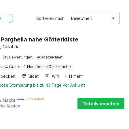
Sortieren nach
Beliebtheit
in Parghelia nahe Götterküste
, Calabria
·
(33 Bewertungen)
Ausgezeichnet
s
·
4 Gäste
·
1 Haustier
·
30 m² Fläche
hbecken
Bidet
Wifi
+ 11 mehr
lose Stornierung bis zu 43 Tage vor Ankunft
o Nacht
€
132
38 % Rabatt
Details ansehen
iche Kosten