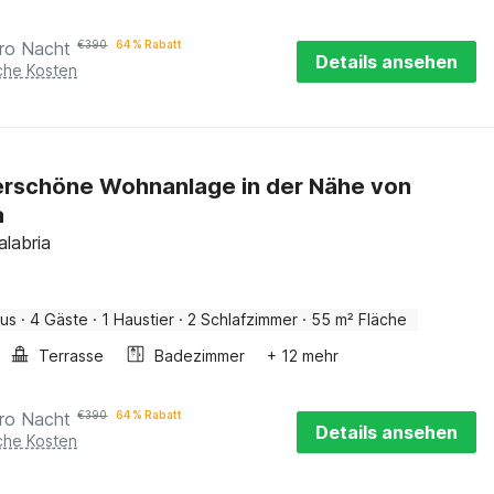
ro Nacht
€
390
64 % Rabatt
Details ansehen
iche Kosten
rschöne Wohnanlage in der Nähe von
a
alabria
aus
·
4 Gäste
·
1 Haustier
·
2 Schlafzimmer
·
55 m² Fläche
Terrasse
Badezimmer
+ 12 mehr
ro Nacht
€
390
64 % Rabatt
Details ansehen
iche Kosten