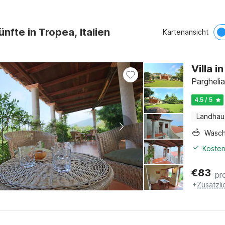
ünfte in Tropea, Italien
Kartenansicht
Villa 
Parghelia
4.5 / 5
Landhau
Wasc
Kosten
€
83
pr
+
Zusätzl