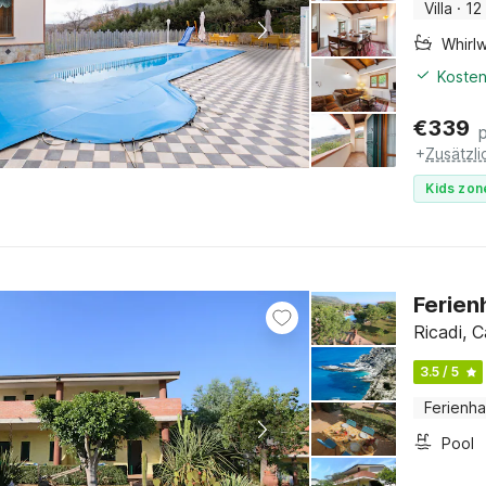
Villa
·
12
Whirl
Kosten
€
339
+
Zusätzl
Kids zon
Ferien
Ricadi, C
3.5 / 5
Ferienh
Pool