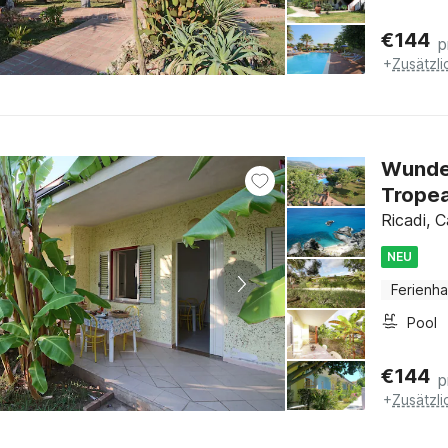
€
144
p
+
Zusätzl
Wunde
Trope
Ricadi, C
NEU
Ferienh
Pool
€
144
p
+
Zusätzl