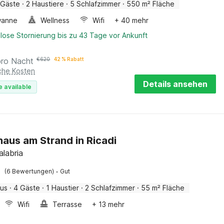
 Gäste
·
2 Haustiere
·
5 Schlafzimmer
·
550 m² Fläche
wanne
Wellness
Wifi
+ 40 mehr
lose Stornierung bis zu 43 Tage vor Ankunft
pro Nacht
€
620
42 % Rabatt
iche Kosten
Details ansehen
e available
haus am Strand in Ricadi
alabria
·
(6 Bewertungen)
Gut
aus
·
4 Gäste
·
1 Haustier
·
2 Schlafzimmer
·
55 m² Fläche
Wifi
Terrasse
+ 13 mehr