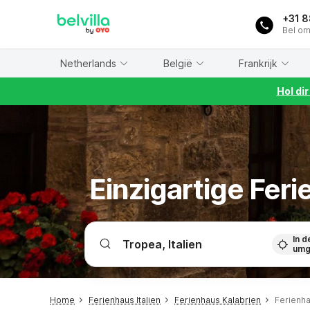
WIZARD MEMBER
+31 
Bel om
Netherlands
België
Frankrijk
Hol di
Einzigartige Fer
In d
umg
Home
Ferienhaus Italien
Ferienhaus Kalabrien
Ferienh