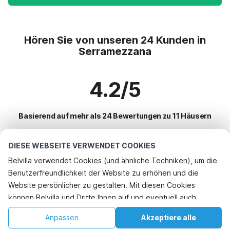
Hören Sie von unseren 24 Kunden in
Serramezzana
4.2/5
Basierend auf mehr als 24 Bewertungen zu 11 Häusern
DIESE WEBSEITE VERWENDET COOKIES
Beliebteste Reiseziele für Urlaub
Belvilla verwendet Cookies (und ähnliche Techniken), um die
Benutzerfreundlichkeit der Website zu erhöhen und die
Top-Städte mit Top-Annehmlichkeiten für den Urlaub
Website persönlicher zu gestalten. Mit diesen Cookies
Kinderfreundliche Ferienunterkünfte cetraro
können Belvilla und Dritte Ihnen auf und eventuell auch
Beliebte Ausstattungen für Urlaub in Serramezzana
Kinderfreundliche Ferienunterkünfte ripalvella
außerhalb unserer Website folgen, um Werbung Ihren
Urlaub mit Hund - Haustierfreundliche Ferienunterkünfte
Anpassen
Akzeptiere alle
Beliebte Städte für den Urlaub in Kalabrien
Interessen anzupassen und das Teilen von Informationen über
Kinderfreundliche Ferienunterkünfte smirra
Kinderfreundliche Ferienunterkünfte
Startseite
Wunschliste
Buchungen
Konto