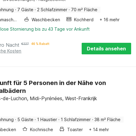
ohnung
·
7 Gäste
·
2 Schlafzimmer
·
70 m² Fläche
Waschmaschine
Waschbecken
Kochherd
+ 16 mehr
lose Stornierung bis zu 43 Tage vor Ankunft
ro Nacht
€
227
46 % Rabatt
Details ansehen
iche Kosten
unft für 5 Personen in der Nähe von
albädern
-de-Luchon, Midi-Pyrénées, West-Frankrijk
ohnung
·
5 Gäste
·
1 Haustier
·
1 Schlafzimmer
·
38 m² Fläche
hbecken
Kochnische
Toaster
+ 14 mehr