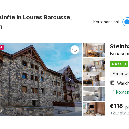
ünfte in Loures Barousse,
Kartenansicht
h
Steinh
24
Benasque
4.4 / 5
Ferienw
Kosten
€
118
p
+
Zusätzl