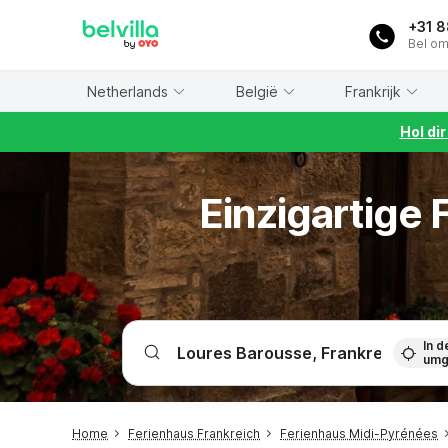
WIZARD MEMBER
+31 
Bel om
Netherlands
België
Frankrijk
Hol di
Einzigartige
In d
umg
Home
Ferienhaus Frankreich
Ferienhaus Midi-Pyrénées