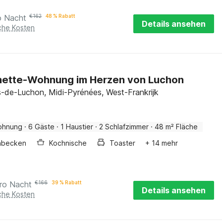
o Nacht
€
162
48 % Rabatt
Details ansehen
iche Kosten
nette-Wohnung im Herzen von Luchon
-de-Luchon, Midi-Pyrénées, West-Frankrijk
ohnung
·
6 Gäste
·
1 Haustier
·
2 Schlafzimmer
·
48 m² Fläche
hbecken
Kochnische
Toaster
+ 14 mehr
ro Nacht
€
166
39 % Rabatt
Details ansehen
iche Kosten