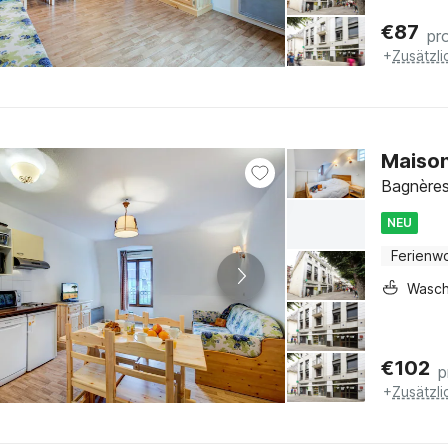
€
87
pr
+
Zusätzl
Maiso
Bagnères
NEU
Ferienw
Wasc
€
102
p
+
Zusätzl