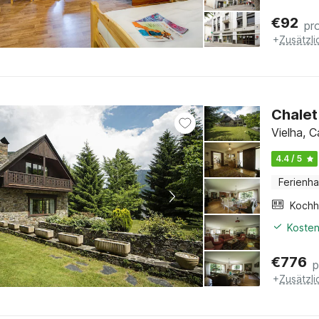
€
92
pr
+
Zusätzl
Chalet
Vielha, C
4.4 / 5
Ferienh
Kochh
Kosten
€
776
p
+
Zusätzl