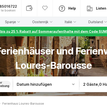
885016722
Help
Listen
 te boeken
Spanje
Oostenrijk
Italië
Duitsland
r bis zu 25 % Rabatt auf Sommeraufenthalte mit dem Code S
 Ferienhäuser und Ferie
Loures-Barousse
er
Datum hinzufügen
2 Gäste
,
0 H
ebung
Ferienhaus Loures-Barousse