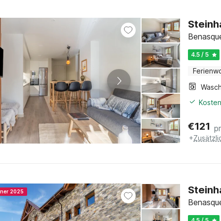
Steinh
Benasque
4.5 / 5
Ferienw
Kosten
€
121
p
+
Zusätzl
Steinh
nner 2025
Benasque
4.5 / 5