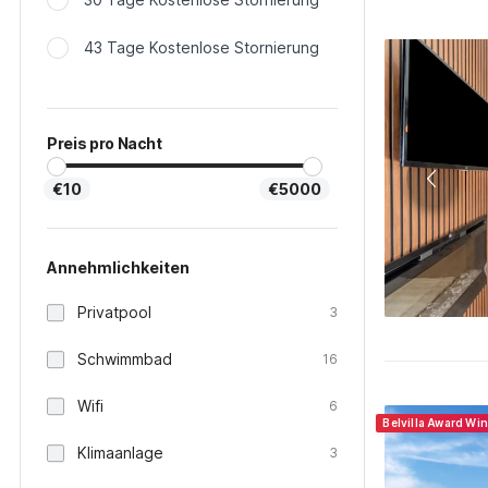
43 Tage Kostenlose Stornierung
Preis pro Nacht
€10
€5000
Annehmlichkeiten
Privatpool
3
Schwimmbad
16
Wifi
6
Belvilla Award Wi
Klimaanlage
3