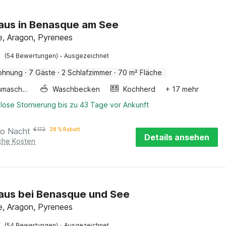
aus in Benasque am See
, Aragon, Pyrenees
·
(54 Bewertungen)
Ausgezeichnet
ohnung
·
7 Gäste
·
2 Schlafzimmer
·
70 m² Fläche
Waschmaschine
Waschbecken
Kochherd
+ 17 mehr
lose Stornierung bis zu 43 Tage vor Ankunft
ro Nacht
€
173
28 % Rabatt
Details ansehen
iche Kosten
aus bei Benasque und See
, Aragon, Pyrenees
·
(54 Bewertungen)
Ausgezeichnet