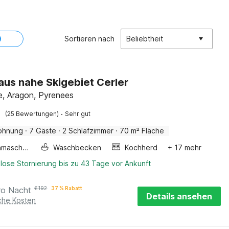
Sortieren nach
Beliebtheit
aus nahe Skigebiet Cerler
, Aragon, Pyrenees
·
(25 Bewertungen)
Sehr gut
ohnung
·
7 Gäste
·
2 Schlafzimmer
·
70 m² Fläche
Waschmaschine
Waschbecken
Kochherd
+ 17 mehr
lose Stornierung bis zu 43 Tage vor Ankunft
ro Nacht
€
192
37 % Rabatt
Details ansehen
iche Kosten