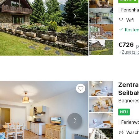
Ferienh
Wifi
Kosten
€
726
p
+
Zusätzl
Zentra
Seilba
Bagnères
NEU
Ferienw
Wasc