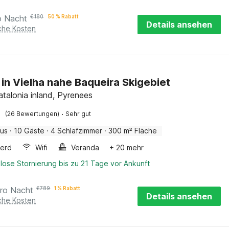
o Nacht
€
180
50 % Rabatt
Details ansehen
iche Kosten
 in Vielha nahe Baqueira Skigebiet
atalonia inland, Pyrenees
·
(26 Bewertungen)
Sehr gut
aus
·
10 Gäste
·
4 Schlafzimmer
·
300 m² Fläche
erd
Wifi
Veranda
+ 20 mehr
lose Stornierung bis zu 21 Tage vor Ankunft
ro Nacht
€
789
1 % Rabatt
Details ansehen
iche Kosten