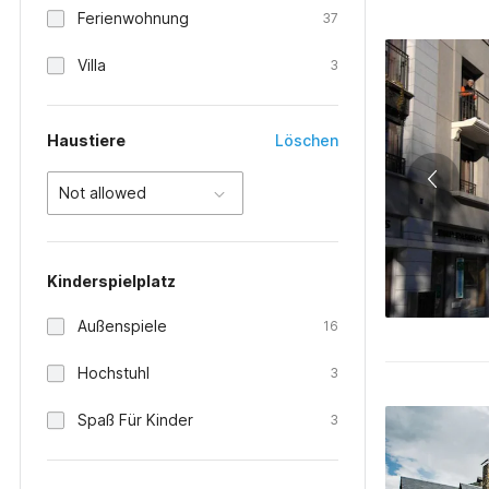
Ferienwohnung
37
Villa
3
Haustiere
Löschen
Not allowed
Kinderspielplatz
Außenspiele
16
Hochstuhl
3
Spaß Für Kinder
3