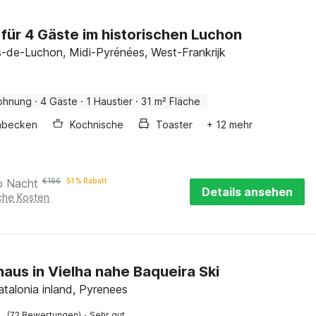
 für 4 Gäste im historischen Luchon
-de-Luchon, Midi-Pyrénées, West-Frankrijk
ohnung
·
4 Gäste
·
1 Haustier
·
31 m² Fläche
hbecken
Kochnische
Toaster
+ 12 mehr
o Nacht
€
166
51 % Rabatt
Details ansehen
iche Kosten
haus in Vielha nahe Baqueira Ski
atalonia inland, Pyrenees
·
(72 Bewertungen)
Sehr gut