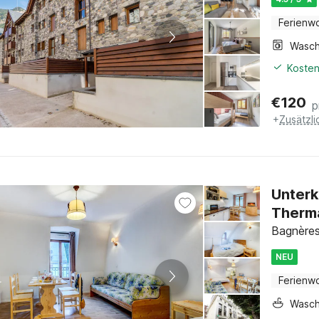
Ferienw
Kosten
€
120
p
+
Zusätzl
Unterk
Therm
Bagnères
NEU
Ferienw
Wasc