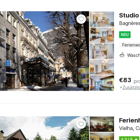
Studio
Bagnères
NEU
Ferienw
Wasc
€
83
pr
+
Zusätzl
Ferien
Vielha, C
4.3 / 5