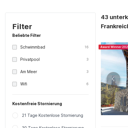
43 unterk
Filter
Frankreic
Beliebte Filter
Schwimmbad
16
Award Winner 20
Privatpool
3
Am Meer
3
Wifi
6
Kostenfreie Stornierung
21 Tage Kostenlose Stornierung
30 Tage Kostenlose Stornierung