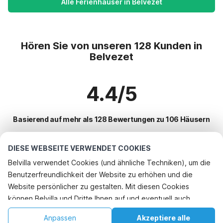
Alle Ferienhäuser in Belvezet
Hören Sie von unseren 128 Kunden in
Belvezet
4.4/5
Basierend auf mehr als 128 Bewertungen zu 106 Häusern
DIESE WEBSEITE VERWENDET COOKIES
Beliebteste Reiseziele für Urlaub
Belvilla verwendet Cookies (und ähnliche Techniken), um die
Benutzerfreundlichkeit der Website zu erhöhen und die
Top-Städte mit Top-Annehmlichkeiten für den Urlaub
Rufen Sie an, um zu buchen
Website persönlicher zu gestalten. Mit diesen Cookies
Ferienhaus mit Schwimmbad gourdon
können Belvilla und Dritte Ihnen auf und eventuell auch
Beliebte Ausstattungen für Urlaub in Belvezet
Kinderfreundliche Ferienunterkünfte masclat
außerhalb unserer Website folgen, um Werbung Ihren
Kinderfreundliche Ferienunterkünfte
Anpassen
Akzeptiere alle
Beliebte Städte für den Urlaub in Lot
Interessen anzupassen und das Teilen von Informationen über
Kinderfreundliche Ferienunterkünfte anglars-nozac