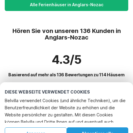
Alle Ferienhäuser in Anglars-Nozac
Hören Sie von unseren 136 Kunden in
Anglars-Nozac
4.3/5
Basierend auf mehr als 136 Bewertungen zu 114 Häusern
DIESE WEBSEITE VERWENDET COOKIES
Beliebteste Reiseziele für Urlaub
Belvilla verwendet Cookies (und ähnliche Techniken), um die
Benutzerfreundlichkeit der Website zu erhöhen und die
Top-Städte mit Top-Annehmlichkeiten für den Urlaub
Website persönlicher zu gestalten. Mit diesen Cookies
Ferienhaus mit Schwimmbad gourdon
können Belvilla und Dritte Ihnen auf und eventuell auch
Beliebte Ausstattungen für Urlaub in Anglars-nozac
Kinderfreundliche Ferienunterkünfte masclat
außerhalb unserer Website folgen, um Werbung Ihren
Kinderfreundliche Ferienunterkünfte