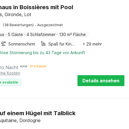
haus in Boissières mit Pool
s, Gironde, Lot
·
(38 Bewertungen)
Ausgezeichnet
aus
·
5 Gäste
·
4 Schlafzimmer
·
130 m² Fläche
Sonnenschirm
Spaß für Kinder
+ 29 mehr
lose Stornierung bis zu 43 Tage vor Ankunft
ro Nacht
€
316
31 % Rabatt
iche Kosten
Details ansehen
e available
uf einem Hügel mit Talblick
Aquitaine, Dordogne