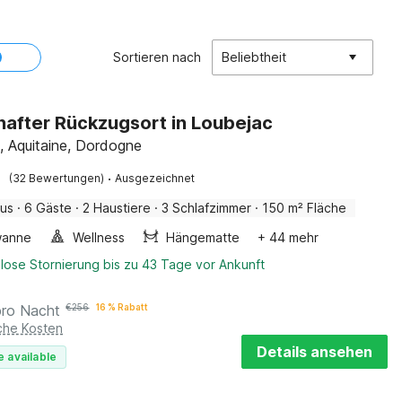
Sortieren nach
Beliebtheit
after Rückzugsort in Loubejac
, Aquitaine, Dordogne
·
(32 Bewertungen)
Ausgezeichnet
aus
·
6 Gäste
·
2 Haustiere
·
3 Schlafzimmer
·
150 m² Fläche
wanne
Wellness
Hängematte
+ 44 mehr
lose Stornierung bis zu 43 Tage vor Ankunft
pro Nacht
€
256
16 % Rabatt
iche Kosten
Details ansehen
e available