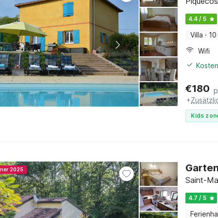
Piquecos
4.4 / 5
Villa
·
10
Wifi
Kosten
€
180
p
+
Zusätzl
Kids zon
Garten
nner 2025
Saint-Ma
4.7 / 5
Ferienh