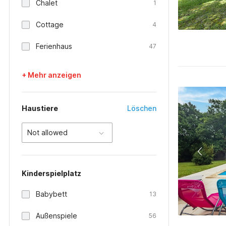
Chalet
1
Cottage
4
Ferienhaus
47
+ Mehr anzeigen
Haustiere
Löschen
Not allowed
Kinderspielplatz
Babybett
13
Außenspiele
56