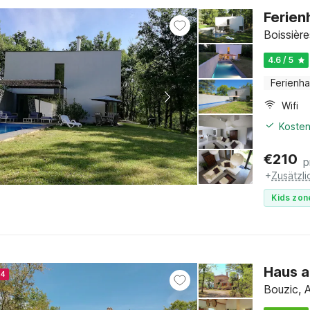
Ferien
Boissière
4.6 / 5
Ferienh
Wifi
Kosten
€
210
p
+
Zusätzl
Kids zon
Haus a
24
Bouzic, 