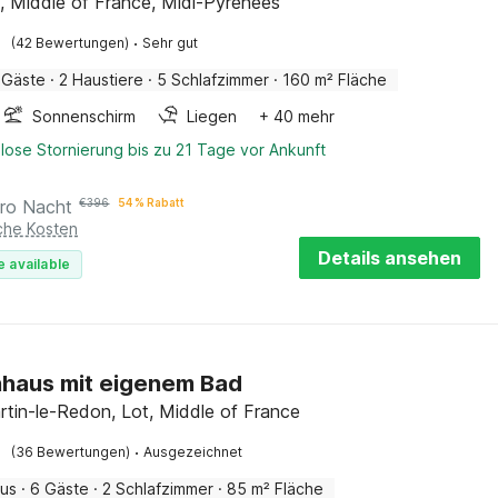
, Middle of France, Midi-Pyrénées
·
(42 Bewertungen)
Sehr gut
 Gäste
·
2 Haustiere
·
5 Schlafzimmer
·
160 m² Fläche
Sonnenschirm
Liegen
+ 40 mehr
lose Stornierung bis zu 21 Tage vor Ankunft
ro Nacht
€
396
54 % Rabatt
iche Kosten
Details ansehen
e available
haus mit eigenem Bad
rtin-le-Redon, Lot, Middle of France
·
(36 Bewertungen)
Ausgezeichnet
aus
·
6 Gäste
·
2 Schlafzimmer
·
85 m² Fläche