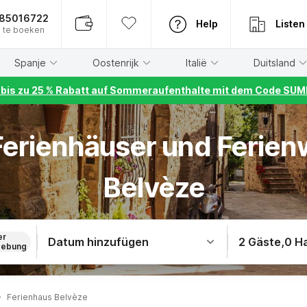
885016722
Help
Listen
 te boeken
Spanje
Oostenrijk
Italië
Duitsland
r bis zu 25 % Rabatt auf Sommeraufenthalte mit dem Code S
 Ferienhäuser und Ferie
Belvèze
er
Datum hinzufügen
2 Gäste
,
0 H
ebung
Ferienhaus Belvèze