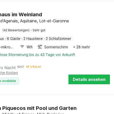
haus im Weinland
d'Agenais, Aquitaine, Lot-et-Garonne
·
(42 Bewertungen)
Sehr gut
aus
·
6 Gäste
·
2 Haustiere
·
2 Schlafzimmer
Kombi-mikrowelle
Wifi
Sonnenschirm
+ 28 mehr
lose Stornierung bis zu 43 Tage vor Ankunft
ro Nacht
€
247
48 % Rabatt
iche Kosten
Details ansehen
e available
n Piquecos mit Pool und Garten