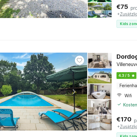
€
75
pr
+
Zusätzl
Kids zon
Dordog
Villeneu
4.3 / 5
Ferienh
Wifi
Kosten
€
170
p
+
Zusätzl
Kids zon