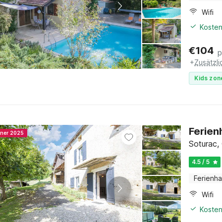
Wifi
Kosten
€
104
p
+
Zusätzl
Kids zon
Ferien
nner 2025
Soturac,
4.5 / 5
Ferienh
Wifi
Kosten