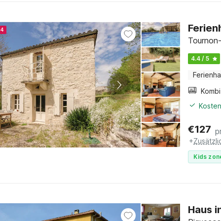
Ferien
24
Tournon-
4.4 / 5
Ferienh
Kosten
€
127
p
+
Zusätzl
Kids zon
Haus i