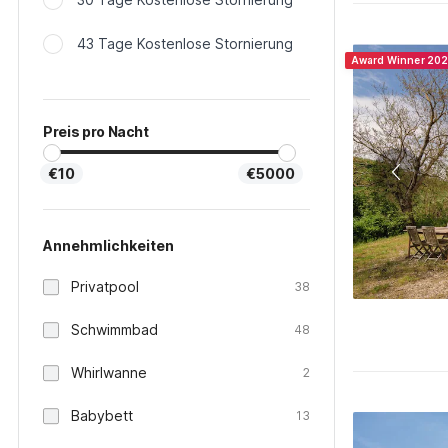
43 Tage Kostenlose Stornierung
Award Winner 20
Preis pro Nacht
€10
€5000
Annehmlichkeiten
Privatpool
38
Schwimmbad
48
Whirlwanne
2
Babybett
13