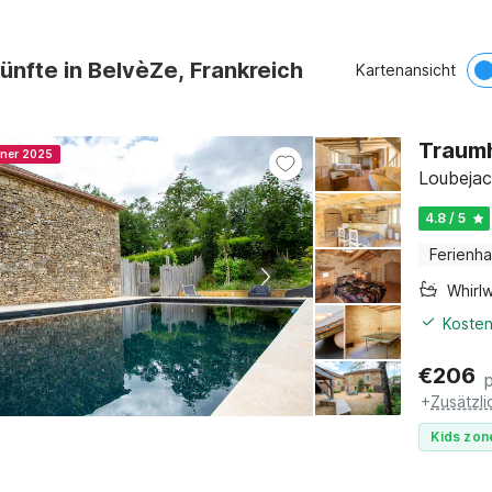
ünfte in BelvèZe, Frankreich
Kartenansicht
Traumh
nner 2025
Loubejac
4.8 / 5
Ferienh
Whirl
Kosten
€
206
+
Zusätzl
Kids zon