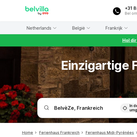
WIZARD MEMBER
+31 
Bel om
Netherlands
België
Frankrijk
Hol di
Einzigartige
In d
umg
Home
Ferienhaus Frankreich
Ferienhaus Midi-Pyrénées