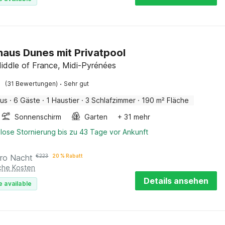
haus Dunes mit Privatpool
iddle of France, Midi-Pyrénées
·
(31 Bewertungen)
Sehr gut
aus
·
6 Gäste
·
1 Haustier
·
3 Schlafzimmer
·
190 m² Fläche
Sonnenschirm
Garten
+ 31 mehr
lose Stornierung bis zu 43 Tage vor Ankunft
ro Nacht
€
223
20 % Rabatt
iche Kosten
Details ansehen
e available