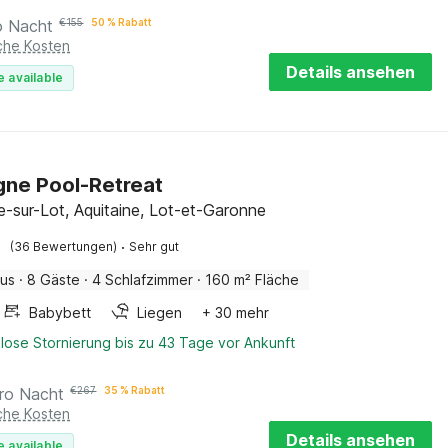
o Nacht
€
155
50 % Rabatt
iche Kosten
Details ansehen
e available
ne Pool-Retreat
ve-sur-Lot, Aquitaine, Lot-et-Garonne
·
(36 Bewertungen)
Sehr gut
aus
·
8 Gäste
·
4 Schlafzimmer
·
160 m² Fläche
Babybett
Liegen
+ 30 mehr
lose Stornierung bis zu 43 Tage vor Ankunft
ro Nacht
€
267
35 % Rabatt
iche Kosten
Details ansehen
e available