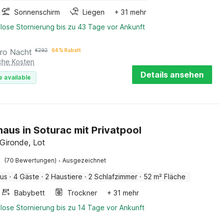
Sonnenschirm
Liegen
+ 31 mehr
lose Stornierung bis zu 43 Tage vor Ankunft
ro Nacht
€
292
64 % Rabatt
iche Kosten
Details ansehen
e available
haus in Soturac mit Privatpool
 Gironde, Lot
·
(70 Bewertungen)
Ausgezeichnet
aus
·
4 Gäste
·
2 Haustiere
·
2 Schlafzimmer
·
52 m² Fläche
Babybett
Trockner
+ 31 mehr
lose Stornierung bis zu 14 Tage vor Ankunft