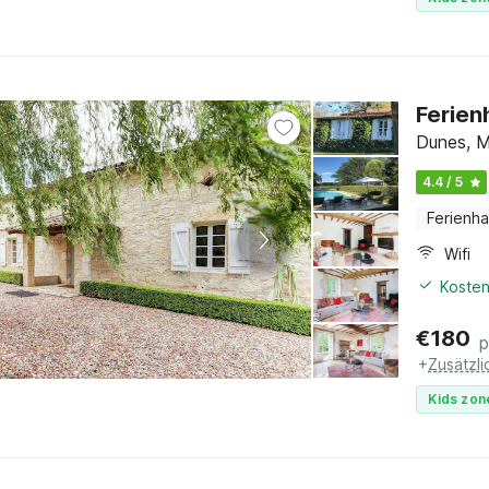
Ferien
Dunes, M
4.4 / 5
Ferienh
Wifi
Kosten
€
180
p
+
Zusätzl
Kids zon