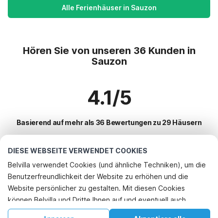
Alle Ferienhäuser in Sauzon
Hören Sie von unseren 36 Kunden in
Sauzon
4.1/5
Basierend auf mehr als 36 Bewertungen zu 29 Häusern
DIESE WEBSEITE VERWENDET COOKIES
Beliebteste Reiseziele für Urlaub
Belvilla verwendet Cookies (und ähnliche Techniken), um die
Benutzerfreundlichkeit der Website zu erhöhen und die
Top-Städte mit Top-Annehmlichkeiten für den Urlaub
Website persönlicher zu gestalten. Mit diesen Cookies
Ferienhaus am Meer lannion
können Belvilla und Dritte Ihnen auf und eventuell auch
Beliebte Ausstattungen für Urlaub in Sauzon
Ferienhaus am Meer plougoulm
außerhalb unserer Website folgen, um Werbung Ihren
Ferienhaus am Meer