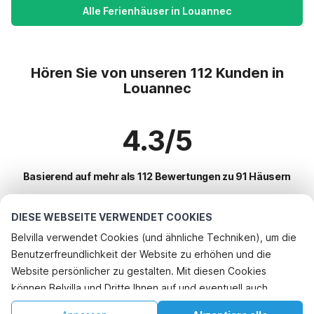
Alle Ferienhäuser in Louannec
Hören Sie von unseren 112 Kunden in
Louannec
4.3/5
Basierend auf mehr als 112 Bewertungen zu 91 Häusern
DIESE WEBSEITE VERWENDET COOKIES
Beliebteste Reiseziele für Urlaub
Belvilla verwendet Cookies (und ähnliche Techniken), um die
Benutzerfreundlichkeit der Website zu erhöhen und die
Top-Städte mit Top-Annehmlichkeiten für den Urlaub
Website persönlicher zu gestalten. Mit diesen Cookies
Ferienhaus am Meer lannion
können Belvilla und Dritte Ihnen auf und eventuell auch
Beliebte Ausstattungen für Urlaub in Louannec
Ferienhaus am Meer plougoulm
außerhalb unserer Website folgen, um Werbung Ihren
Ferienhaus am Meer