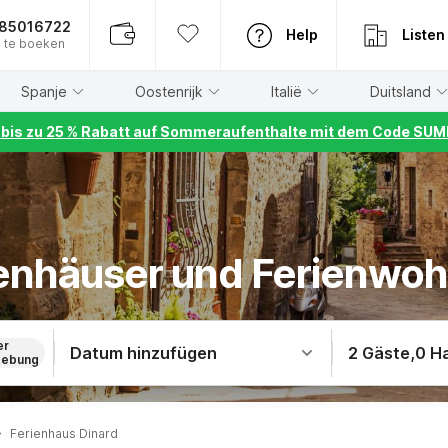
885016722
Help
Listen
 te boeken
Spanje
Oostenrijk
Italië
Duitsland
r bis zu 25 % Rabatt auf Sommeraufenthalte mit dem Code S
ienhäuser und Ferienwo
er
Datum hinzufügen
2 Gäste
,
0 H
ebung
Ferienhaus Dinard