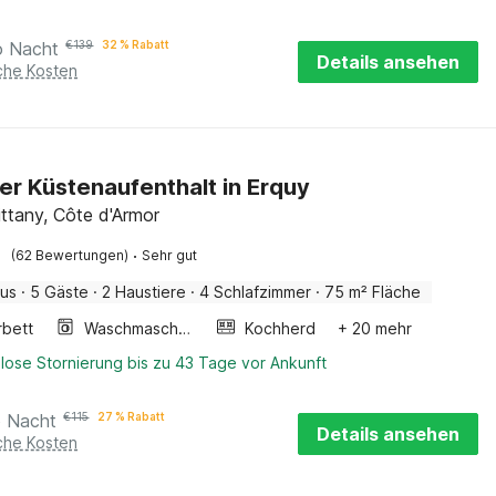
o Nacht
€
139
32 % Rabatt
Details ansehen
iche Kosten
ller Küstenaufenthalt in Erquy
ittany, Côte d'Armor
·
(62 Bewertungen)
Sehr gut
aus
·
5 Gäste
·
2 Haustiere
·
4 Schlafzimmer
·
75 m² Fläche
rbett
Waschmaschine
Kochherd
+ 20 mehr
lose Stornierung bis zu 43 Tage vor Ankunft
o Nacht
€
115
27 % Rabatt
Details ansehen
iche Kosten