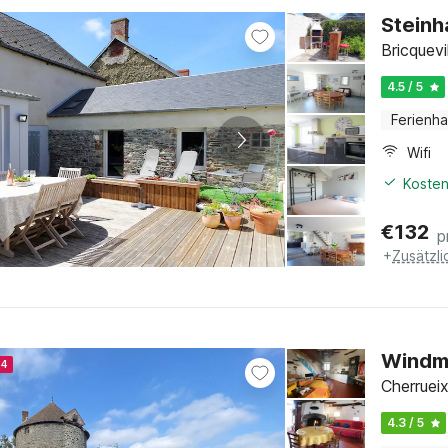
Steinh
Bricquev
4.5 / 5
Ferienh
Wifi
Kosten
€
132
p
+
Zusätzl
Windmü
24
Cherrueix
4.3 / 5