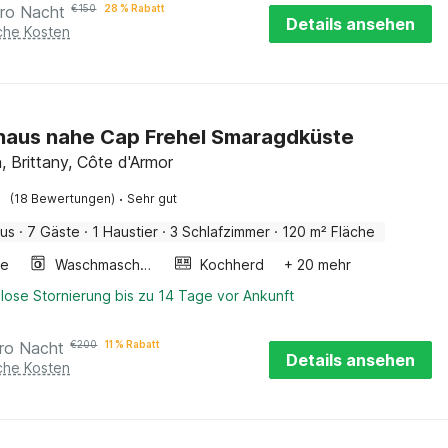
ro Nacht
€
150
28 % Rabatt
Details ansehen
iche Kosten
haus nahe Cap Frehel Smaragdküste
, Brittany, Côte d'Armor
·
(18 Bewertungen)
Sehr gut
aus
·
7 Gäste
·
1 Haustier
·
3 Schlafzimmer
·
120 m² Fläche
ge
Waschmaschine
Kochherd
+ 20 mehr
lose Stornierung bis zu 14 Tage vor Ankunft
ro Nacht
€
200
11 % Rabatt
Details ansehen
iche Kosten