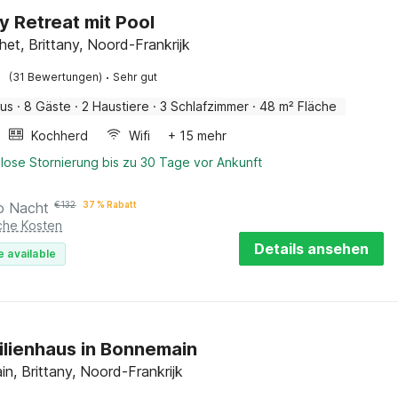
ny Retreat mit Pool
het, Brittany, Noord-Frankrijk
·
(31 Bewertungen)
Sehr gut
aus
·
8 Gäste
·
2 Haustiere
·
3 Schlafzimmer
·
48 m² Fläche
Kochherd
Wifi
+ 15 mehr
lose Stornierung bis zu 30 Tage vor Ankunft
o Nacht
€
132
37 % Rabatt
iche Kosten
Details ansehen
e available
ilienhaus in Bonnemain
n, Brittany, Noord-Frankrijk