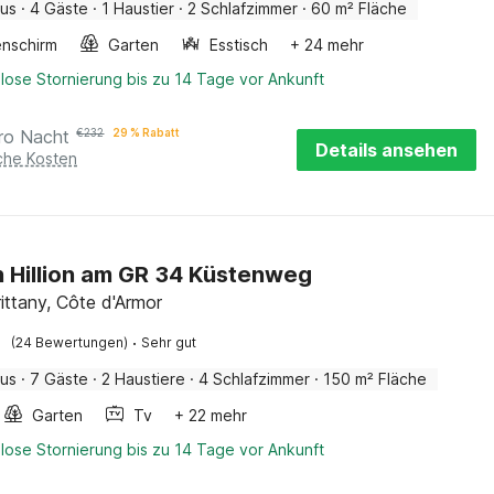
aus
·
4 Gäste
·
1 Haustier
·
2 Schlafzimmer
·
60 m² Fläche
nschirm
Garten
Esstisch
+ 24 mehr
lose Stornierung bis zu 14 Tage vor Ankunft
ro Nacht
€
232
29 % Rabatt
Details ansehen
iche Kosten
n Hillion am GR 34 Küstenweg
Brittany, Côte d'Armor
·
(24 Bewertungen)
Sehr gut
aus
·
7 Gäste
·
2 Haustiere
·
4 Schlafzimmer
·
150 m² Fläche
Garten
Tv
+ 22 mehr
lose Stornierung bis zu 14 Tage vor Ankunft