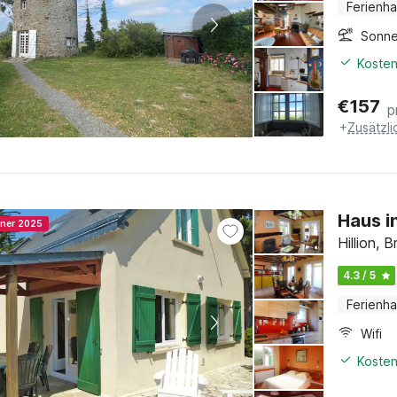
Ferienh
Sonne
Kosten
€
157
p
+
Zusätzl
Haus i
nner 2025
Hillion, 
4.3 / 5
Ferienh
Wifi
Kosten