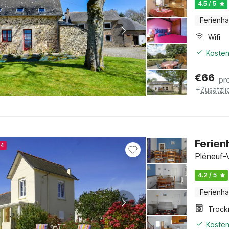
4.5 / 5
Ferienh
Wifi
Kosten
€
66
pr
+
Zusätzl
Ferien
24
Pléneuf-
4.2 / 5
Ferienh
Trock
Kosten