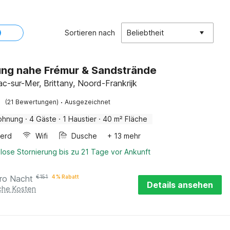
Sortieren nach
Beliebtheit
ng nahe Frémur & Sandstrände
ac-sur-Mer, Brittany, Noord-Frankrijk
·
(21 Bewertungen)
Ausgezeichnet
ohnung
·
4 Gäste
·
1 Haustier
·
40 m² Fläche
erd
Wifi
Dusche
+ 13 mehr
lose Stornierung bis zu 21 Tage vor Ankunft
ro Nacht
€
151
4 % Rabatt
Details ansehen
iche Kosten