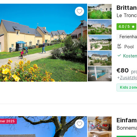
Britta
Le Tronc
4.0 / 5
Ferienh
Pool
Kosten
€
80
pr
+
Zusätzl
Kids zon
Einfam
nner 2025
Bonnemai