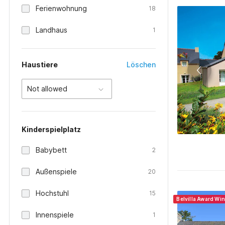
Ferienwohnung
18
Landhaus
1
Haustiere
Löschen
Not allowed
Kinderspielplatz
Babybett
2
Außenspiele
20
Hochstuhl
15
Belvilla Award Wi
Innenspiele
1