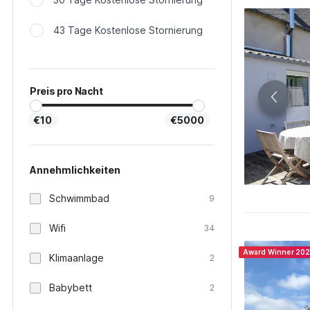
43 Tage Kostenlose Stornierung
Preis pro Nacht
€10
€5000
Annehmlichkeiten
Schwimmbad
9
Wifi
34
Award Winner 20
Klimaanlage
2
Babybett
2