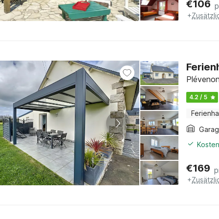
€
106
p
+
Zusätzl
Ferien
Plévenon
4.2 / 5
Ferienh
Gara
Kosten
€
169
p
+
Zusätzl