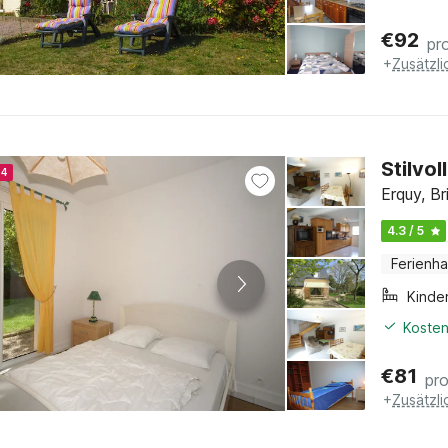
€
92
pr
+
Zusätzl
Stilvo
24
Erquy, Br
4.3 / 5
Ferienh
Kinde
Kosten
€
81
pr
+
Zusätzl