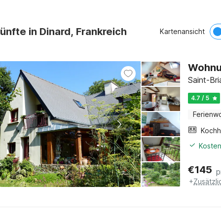
ünfte in Dinard, Frankreich
Kartenansicht
Wohnu
Saint-Bri
4.7 / 5
Ferienw
Kochh
Kosten
€
145
p
+
Zusätzl