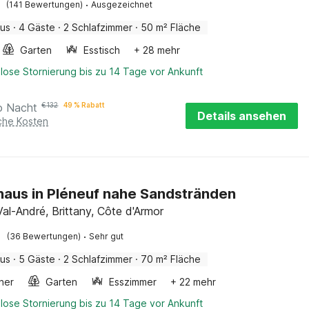
·
(141 Bewertungen)
Ausgezeichnet
aus
·
4 Gäste
·
2 Schlafzimmer
·
50 m² Fläche
Garten
Esstisch
+ 28 mehr
lose Stornierung bis zu 14 Tage vor Ankunft
o Nacht
€
132
49 % Rabatt
Details ansehen
iche Kosten
haus in Pléneuf nahe Sandstränden
Val-André, Brittany, Côte d'Armor
·
(36 Bewertungen)
Sehr gut
aus
·
5 Gäste
·
2 Schlafzimmer
·
70 m² Fläche
ner
Garten
Esszimmer
+ 22 mehr
lose Stornierung bis zu 14 Tage vor Ankunft