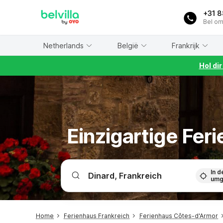
WIZARD MEMBER
+31 
Bel om
Netherlands
België
Frankrijk
Hol di
Einzigartige Fer
In d
umg
Home
Ferienhaus Frankreich
Ferienhaus Côtes-d'Armor