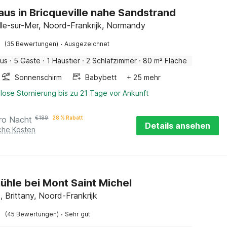
aus in Bricqueville nahe Sandstrand
ille-sur-Mer, Noord-Frankrijk, Normandy
·
(35 Bewertungen)
Ausgezeichnet
aus
·
5 Gäste
·
1 Haustier
·
2 Schlafzimmer
·
80 m² Fläche
Sonnenschirm
Babybett
+ 25 mehr
lose Stornierung bis zu 21 Tage vor Ankunft
ro Nacht
€
189
28 % Rabatt
Details ansehen
iche Kosten
hle bei Mont Saint Michel
, Brittany, Noord-Frankrijk
·
(45 Bewertungen)
Sehr gut