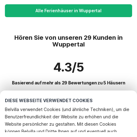
Alle Ferienhäuser in Wuppertal
Hören Sie von unseren 29 Kunden in
Wuppertal
4.3/5
Basierend auf mehr als 29 Bewertungen zu 5 Häusern
DIESE WEBSEITE VERWENDET COOKIES
Beliebteste Reiseziele für Urlaub
Belvilla verwendet Cookies (und ähnliche Techniken), um die
Benutzerfreundlichkeit der Website zu erhöhen und die
Top-Städte mit Top-Annehmlichkeiten für den Urlaub
Website persönlicher zu gestalten. Mit diesen Cookies
Kinderfreundliche Ferienunterkünfte lutzkampen
können Belvilla und Dritte Ihnen auf und eventuell auch
Beliebte Ausstattungen für Urlaub in Wuppertal