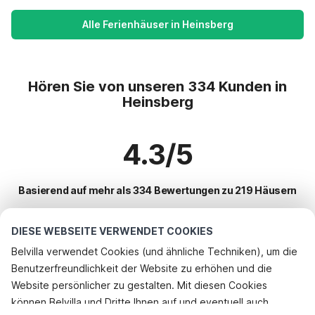
Alle Ferienhäuser in Heinsberg
Hören Sie von unseren 334 Kunden in
Heinsberg
4.3/5
Basierend auf mehr als 334 Bewertungen zu 219 Häusern
DIESE WEBSEITE VERWENDET COOKIES
Beliebteste Reiseziele für Urlaub
Belvilla verwendet Cookies (und ähnliche Techniken), um die
Benutzerfreundlichkeit der Website zu erhöhen und die
Top-Städte mit Top-Annehmlichkeiten für den Urlaub
Website persönlicher zu gestalten. Mit diesen Cookies
Kinderfreundliche Ferienunterkünfte lutzkampen
können Belvilla und Dritte Ihnen auf und eventuell auch
Beliebte Ausstattungen für Urlaub in Heinsberg