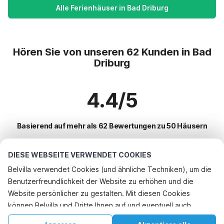
Alle Ferienhäuser in Bad Driburg
Hören Sie von unseren 62 Kunden in Bad
Driburg
4.4/5
Basierend auf mehr als 62 Bewertungen zu 50 Häusern
DIESE WEBSEITE VERWENDET COOKIES
Beliebteste Reiseziele für Urlaub
Belvilla verwendet Cookies (und ähnliche Techniken), um die
Benutzerfreundlichkeit der Website zu erhöhen und die
Top-Städte mit Top-Annehmlichkeiten für den Urlaub
Rufen Sie an, um zu buchen
Website persönlicher zu gestalten. Mit diesen Cookies
Kinderfreundliche Ferienunterkünfte bad-driburg
können Belvilla und Dritte Ihnen auf und eventuell auch
Beliebte Ausstattungen für Urlaub in Bad-driburg
Kinderfreundliche Ferienunterkünfte altenbeken
außerhalb unserer Website folgen, um Werbung Ihren
Kinderfreundliche Ferienunterkünfte