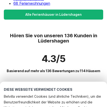
68 Ferienwohnungen
Alle Ferienhäuser in Lüdershagen
Hören Sie von unseren 136 Kunden in
Lüdershagen
4.3/5
Basierend auf mehr als 136 Bewertungen zu 114 Häusern
Beliebteste Reiseziele für Urlaub
DIESE WEBSEITE VERWENDET COOKIES
Belvilla verwendet Cookies (und ähnliche Techniken), um die
Top-Städte mit Top-Annehmlichkeiten für den Urlaub
Benutzerfreundlichkeit der Website zu erhöhen und die