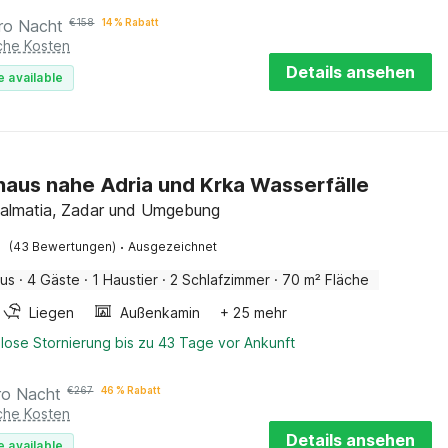
ro Nacht
€
158
14 % Rabatt
iche Kosten
Details ansehen
e available
haus nahe Adria und Krka Wasserfälle
almatia, Zadar und Umgebung
·
(43 Bewertungen)
Ausgezeichnet
aus
·
4 Gäste
·
1 Haustier
·
2 Schlafzimmer
·
70 m² Fläche
Liegen
Außenkamin
+ 25 mehr
lose Stornierung bis zu 43 Tage vor Ankunft
ro Nacht
€
267
46 % Rabatt
iche Kosten
Details ansehen
e available