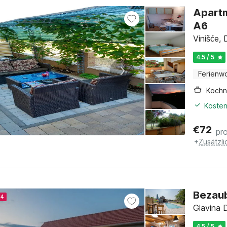
Apartm
A6
Vinišće, 
4.5 / 5
Ferienw
Kochn
Kosten
€
72
pr
+
Zusätzl
Bezaub
24
Glavina D
4.5 / 5