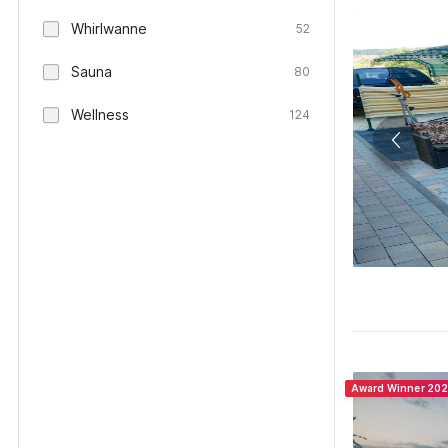
Whirlwanne
52
Sauna
80
Wellness
124
Award Winner 20