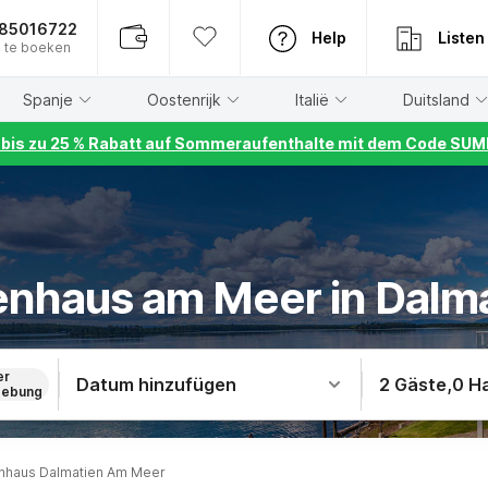
885016722
Help
Listen
 te boeken
Spanje
Oostenrijk
Italië
Duitsland
r bis zu 25 % Rabatt auf Sommeraufenthalte mit dem Code S
enhaus am Meer in Dalm
er
Datum hinzufügen
2 Gäste
,
0 H
ebung
enhaus Dalmatien Am Meer