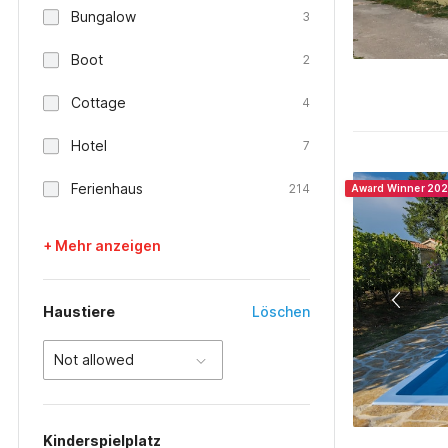
Bungalow
3
Boot
2
Cottage
4
Hotel
7
Ferienhaus
214
Award Winner 20
+ Mehr anzeigen
Haustiere
Löschen
Not allowed
Kinderspielplatz