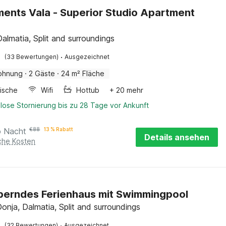
ents Vala - Superior Studio Apartment
Dalmatia, Split and surroundings
·
(33 Bewertungen)
Ausgezeichnet
ohnung
·
2 Gäste
·
24 m² Fläche
ische
Wifi
Hottub
+ 20 mehr
lose Stornierung bis zu 28 Tage vor Ankunft
o Nacht
€
88
13 % Rabatt
Details ansehen
iche Kosten
erndes Ferienhaus mit Swimmingpool
onja, Dalmatia, Split and surroundings
·
(32 Bewertungen)
Ausgezeichnet