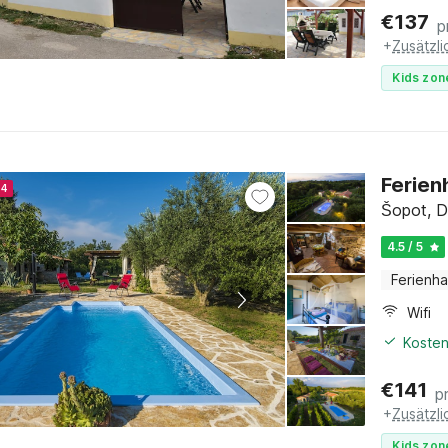
€
137
p
+
Zusätzl
Kids zon
Ferien
24
Šopot, D
4.5 / 5
Ferienh
Wifi
Kosten
€
141
p
+
Zusätzl
Kids zon