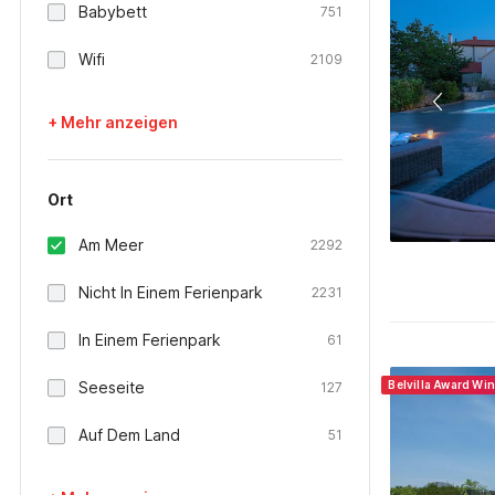
Babybett
751
Wifi
2109
+ Mehr anzeigen
Ort
Am Meer
2292
Nicht In Einem Ferienpark
2231
In Einem Ferienpark
61
Seeseite
Belvilla Award Wi
127
Auf Dem Land
51