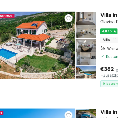
Villa 
nner 2025
Glavina D
4.8 / 5
Villa
·
11
Whirl
Kosten
€
382
+
Zusätzl
Kids zon
Villa i
24