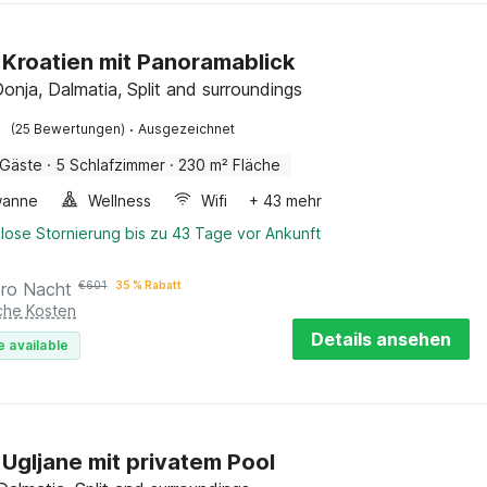
in Kroatien mit Panoramablick
onja, Dalmatia, Split and surroundings
·
(25 Bewertungen)
Ausgezeichnet
 Gäste
·
5 Schlafzimmer
·
230 m² Fläche
wanne
Wellness
Wifi
+ 43 mehr
lose Stornierung bis zu 43 Tage vor Ankunft
pro Nacht
€
601
35 % Rabatt
iche Kosten
Details ansehen
e available
n Ugljane mit privatem Pool