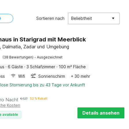
Sortieren nach
Beliebtheit
haus in Starigrad mit Meerblick
d, Dalmatia, Zadar und Umgebung
·
(38 Bewertungen)
Ausgezeichnet
aus
·
6 Gäste
·
3 Schlafzimmer
·
100 m² Fläche
ess
Wifi
Sonnenschirm
+ 30 mehr
lose Stornierung bis zu 43 Tage vor Ankunft
ro Nacht
€
427
52 % Rabatt
iche Kosten
Details ansehen
e available