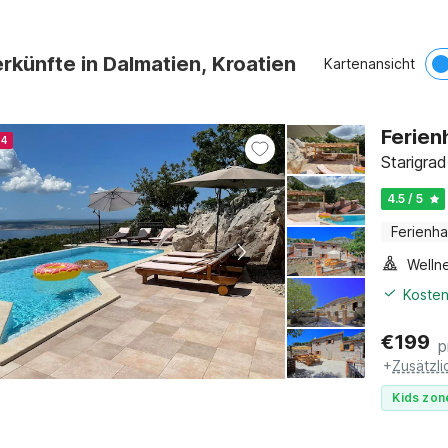
rkünfte in Dalmatien, Kroatien
Kartenansicht
Ferien
24
Starigra
4.5 / 5
Ferienh
Welln
Kosten
€
199
p
+
Zusätzl
Kids zon