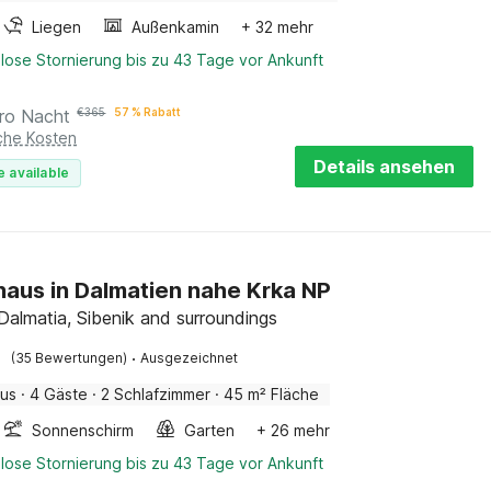
Liegen
Außenkamin
+ 32 mehr
lose Stornierung bis zu 43 Tage vor Ankunft
ro Nacht
€
365
57 % Rabatt
iche Kosten
Details ansehen
e available
haus in Dalmatien nahe Krka NP
 Dalmatia, Sibenik and surroundings
·
(35 Bewertungen)
Ausgezeichnet
aus
·
4 Gäste
·
2 Schlafzimmer
·
45 m² Fläche
Sonnenschirm
Garten
+ 26 mehr
lose Stornierung bis zu 43 Tage vor Ankunft