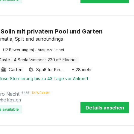
in Solin mit privatem Pool und Garten
lmatia, Split and surroundings
·
(12 Bewertungen)
Ausgezeichnet
Gäste
·
4 Schlafzimmer
·
220 m² Fläche
Garten
Spaß für Kinder
+ 28 mehr
lose Stornierung bis zu 43 Tage vor Ankunft
pro Nacht
€
455
54 % Rabatt
iche Kosten
Details ansehen
e available