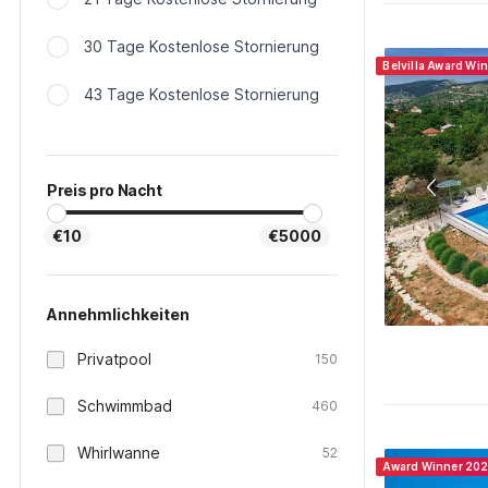
30 Tage Kostenlose Stornierung
Belvilla Award Wi
43 Tage Kostenlose Stornierung
Preis pro Nacht
€10
€5000
Annehmlichkeiten
Privatpool
150
Schwimmbad
460
Whirlwanne
52
Award Winner 20