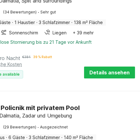
Dalmatia, Split and surroundings
·
(34 Bewertungen)
Sehr gut
Gäste
·
1 Haustier
·
3 Schlafzimmer
·
138 m² Fläche
Sonnenschirm
Liegen
+ 39 mehr
lose Stornierung bis zu 21 Tage vor Ankunft
ro Nacht
€
384
39 % Rabatt
iche Kosten
Details ansehen
e available
n Policnik mit privatem Pool
, Dalmatia, Zadar und Umgebung
·
(29 Bewertungen)
Ausgezeichnet
aus
·
6 Gäste
·
3 Schlafzimmer
·
140 m² Fläche