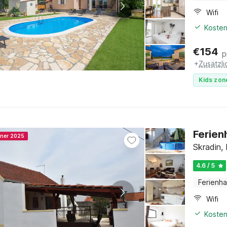
Wifi
Kosten
€
154
p
+
Zusätzl
Kids zon
Ferien
nner 2025
Skradin,
4.6 / 5
Ferienh
Wifi
Kosten