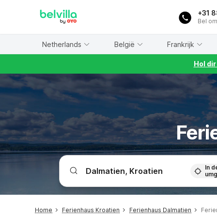
WIZARD MEMBER
+31 
Bel om
Netherlands
België
Frankrijk
Hol di
Feri
In d
umg
Home
Ferienhaus Kroatien
Ferienhaus Dalmatien
Feri