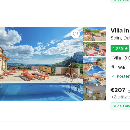
Villa 
Solin, Da
4.6 / 5
Villa
·
9 
Wifi
Kosten
€
207
+
Zusätzl
Kids zon