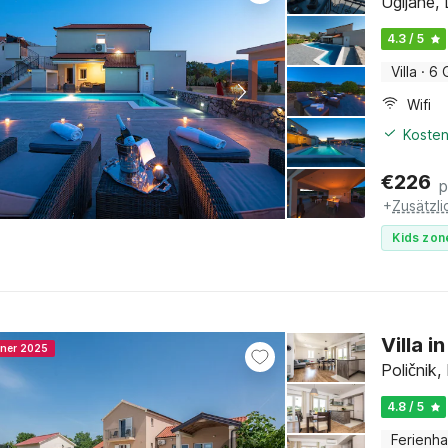
Ugljane, 
4.3 / 5
Villa
·
6 
Wifi
Kosten
€
226
p
+
Zusätzl
Kids zon
Villa i
nner 2025
Poličnik
4.8 / 5
Ferienh