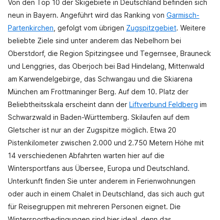
Von den Top 10 der Skigebiete in Deutschland befinden sich
neun in Bayern. Angeführt wird das Ranking von
Garmisch-
Partenkirchen
, gefolgt vom übrigen
Zugspitzgebiet
. Weitere
beliebte Ziele sind unter anderem das Nebelhorn bei
Oberstdorf, die Region Spitzingsee und Tegernsee, Brauneck
und Lenggries, das Oberjoch bei Bad Hindelang, Mittenwald
am Karwendelgebirge, das Schwangau und die Skiarena
München am Frottmaninger Berg. Auf dem 10. Platz der
Beliebtheitsskala erscheint dann der
Liftverbund Feldberg
im
Schwarzwald in Baden-Württemberg. Skilaufen auf dem
Gletscher ist nur an der Zugspitze möglich. Etwa 20
Pistenkilometer zwischen 2.000 und 2.750 Metern Höhe mit
14 verschiedenen Abfahrten warten hier auf die
Wintersportfans aus Übersee, Europa und Deutschland.
Unterkunft finden Sie unter anderem in Ferienwohnungen
oder auch in einem Chalet in Deutschland, das sich auch gut
für Reisegruppen mit mehreren Personen eignet. Die
Wintersportbedingungen sind hier ideal, denn das