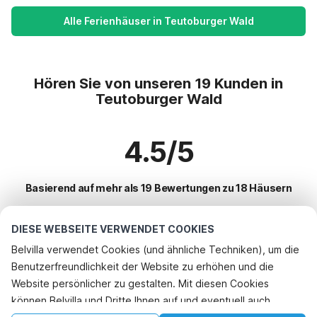
Alle Ferienhäuser in Teutoburger Wald
Hören Sie von unseren 19 Kunden in
Teutoburger Wald
4.5/5
Basierend auf mehr als 19 Bewertungen zu 18 Häusern
DIESE WEBSEITE VERWENDET COOKIES
Beliebteste Reiseziele für Urlaub
Belvilla verwendet Cookies (und ähnliche Techniken), um die
Benutzerfreundlichkeit der Website zu erhöhen und die
Beliebte Ausstattungen für Urlaub in Teutoburger wald
Website persönlicher zu gestalten. Mit diesen Cookies
Kinderfreundliche Ferienunterkünfte
können Belvilla und Dritte Ihnen auf und eventuell auch
Top-Regionen mit Top-Annehmlichkeiten für den Urlaub
Urlaub mit Hund - Haustierfreundliche Ferienunterkünfte