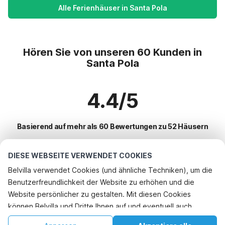
Alle Ferienhäuser in Santa Pola
Hören Sie von unseren 60 Kunden in
Santa Pola
4.4/5
Basierend auf mehr als 60 Bewertungen zu 52 Häusern
DIESE WEBSEITE VERWENDET COOKIES
Beliebteste Reiseziele für Urlaub
Belvilla verwendet Cookies (und ähnliche Techniken), um die
Benutzerfreundlichkeit der Website zu erhöhen und die
Top-Städte mit Top-Annehmlichkeiten für den Urlaub
Website persönlicher zu gestalten. Mit diesen Cookies
Kinderfreundliche Ferienunterkünfte relleu
können Belvilla und Dritte Ihnen auf und eventuell auch
Beliebte Ausstattungen für Urlaub in Santa-pola
Kinderfreundliche Ferienunterkünfte finestrat
außerhalb unserer Website folgen, um Werbung Ihren
Kinderfreundliche Ferienunterkünfte