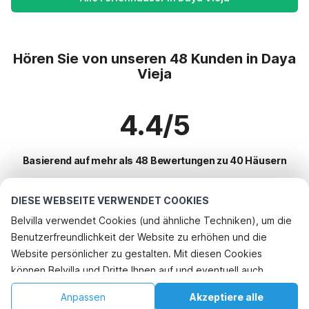
Hören Sie von unseren 48 Kunden in Daya
Vieja
4.4/5
Basierend auf mehr als 48 Bewertungen zu 40 Häusern
DIESE WEBSEITE VERWENDET COOKIES
Beliebteste Reiseziele für Urlaub
Belvilla verwendet Cookies (und ähnliche Techniken), um die
Benutzerfreundlichkeit der Website zu erhöhen und die
Top-Städte mit Top-Annehmlichkeiten für den Urlaub
Website persönlicher zu gestalten. Mit diesen Cookies
Kinderfreundliche Ferienunterkünfte relleu
können Belvilla und Dritte Ihnen auf und eventuell auch
Beliebte Ausstattungen für Urlaub in Daya-vieja
Kinderfreundliche Ferienunterkünfte finestrat
außerhalb unserer Website folgen, um Werbung Ihren
Kinderfreundliche Ferienunterkünfte
Anpassen
Akzeptiere alle
Beliebte Städte für den Urlaub in Costa-blanca
Interessen anzupassen und das Teilen von Informationen über
Kinderfreundliche Ferienunterkünfte villajoyosa