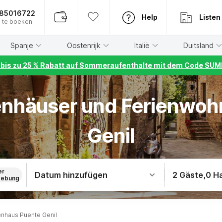
885016722
Help
Listen
 te boeken
Spanje
Oostenrijk
Italië
Duitsland
r bis zu 25 % Rabatt auf Sommeraufenthalte mit dem Code S
ienhäuser und Ferienwo
Genil
er
Datum hinzufügen
2 Gäste
,
0 H
ebung
enhaus Puente Genil