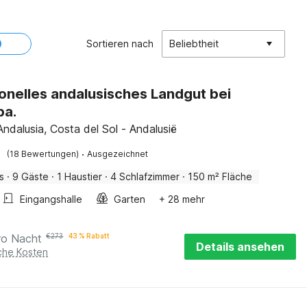
Sortieren nach
Beliebtheit
ionelles andalusisches Landgut bei
ba.
Andalusia, Costa del Sol - Andalusië
·
(18 Bewertungen)
Ausgezeichnet
s
·
9 Gäste
·
1 Haustier
·
4 Schlafzimmer
·
150 m² Fläche
Eingangshalle
Garten
+ 28 mehr
ro Nacht
€
273
43 % Rabatt
Details ansehen
iche Kosten