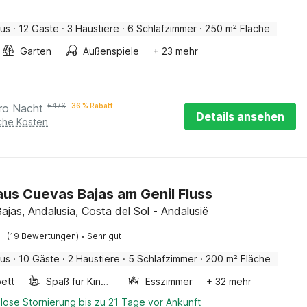
aus
·
12 Gäste
·
3 Haustiere
·
6 Schlafzimmer
·
250 m² Fläche
Garten
Außenspiele
+ 23 mehr
ro Nacht
€
476
36 % Rabatt
Details ansehen
iche Kosten
us Cuevas Bajas am Genil Fluss
ajas, Andalusia, Costa del Sol - Andalusië
·
(19 Bewertungen)
Sehr gut
aus
·
10 Gäste
·
2 Haustiere
·
5 Schlafzimmer
·
200 m² Fläche
ett
Spaß für Kinder
Esszimmer
+ 32 mehr
lose Stornierung bis zu 21 Tage vor Ankunft