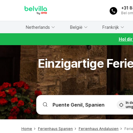
WIZARD MEMBER
+31 
Bel om
Netherlands
België
Frankrijk
Hol di
Einzigartige Fer
In d
umg
Home
Ferienhaus Spanien
Ferienhaus Andalusien
Feri