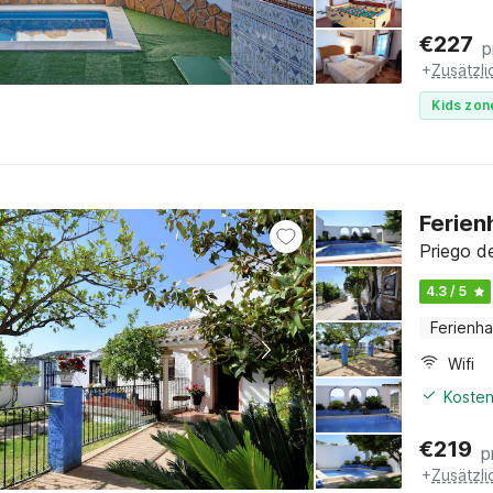
€
227
p
+
Zusätzl
Kids zon
Ferienh
Priego d
4.3 / 5
Ferienh
Wifi
Kosten
€
219
p
+
Zusätzl