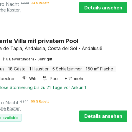
ro Nacht
€
208
34 % Rabatt
Details ansehen
iche Kosten
nte Villa mit privatem Pool
a de Tapia, Andalusia, Costa del Sol - Andalusië
·
(16 Bewertungen)
Sehr gut
aus
·
18 Gäste
·
1 Haustier
·
5 Schlafzimmer
·
150 m² Fläche
hbecken
Wifi
Pool
+ 21 mehr
lose Stornierung bis zu 21 Tage vor Ankunft
ro Nacht
€
944
55 % Rabatt
iche Kosten
Details ansehen
e available