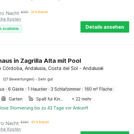
ro Nacht
€
337
31 % Rabatt
iche Kosten
Details ansehen
e available
aus in Zagrilla Alta mit Pool
e Córdoba, Andalusia, Costa del Sol - Andalusië
·
(27 Bewertungen)
Sehr gut
aus
·
6 Gäste
·
1 Haustier
·
3 Schlafzimmer
·
160 m² Fläche
Garten
Spaß für Kinder
+ 22 mehr
lose Stornierung bis zu 43 Tage vor Ankunft
ro Nacht
€
394
43 % Rabatt
iche Kosten