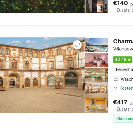
€
140
p
+
Zusätzl
Charma
Villanuev
4.2 / 5
Ferienh
Wasc
Kosten
€
417
p
+
Zusätzl
Kids zon