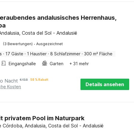
eraubendes andalusisches Herrenhaus,
ba
Andalusia, Costa del Sol - Andalusië
·
(3 Bewertungen)
Ausgezeichnet
s
·
17 Gäste
·
1 Haustier
·
8 Schlafzimmer
·
300 m² Fläche
Eingangshalle
Garten
+ 31 mehr
ro Nacht
€
458
58 % Rabatt
Details ansehen
iche Kosten
mit privatem Pool im Naturpark
e Córdoba, Andalusia, Costa del Sol - Andalusië