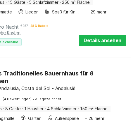
aus
·
15 Gäste
·
5 Schlafzimmer
·
250 m² Fläche
ematte
Liegen
Spaß für Kinder
+ 29 mehr
ro Nacht
€
957
48 % Rabatt
iche Kosten
Details ansehen
e available
s Traditionelles Bauernhaus für 8
nen
Andalusia, Costa del Sol - Andalusië
·
(4 Bewertungen)
Ausgezeichnet
s
·
8 Gäste
·
1 Haustier
·
4 Schlafzimmer
·
150 m² Fläche
ngshalle
Garten
Außenspiele
+ 26 mehr