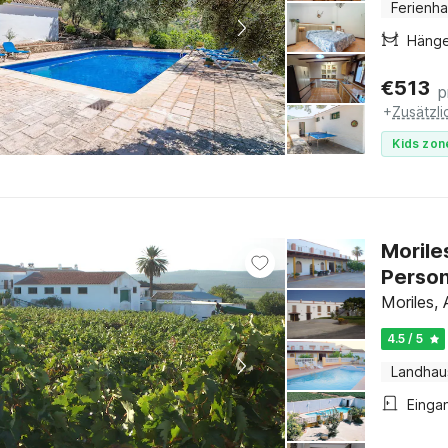
Ferienh
Häng
€
513
p
+
Zusätzl
Kids zon
Morile
Perso
Moriles, 
4.5 / 5
Landhau
Einga