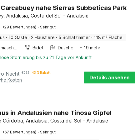
in Carcabuey nahe Sierras Subbeticas Park
y, Andalusia, Costa del Sol - Andalusië
·
(29 Bewertungen)
Sehr gut
aus
·
10 Gäste
·
2 Haustiere
·
5 Schlafzimmer
·
118 m² Fläche
Waschmaschine
Bidet
Dusche
+ 19 mehr
lose Stornierung bis zu 21 Tage vor Ankunft
ro Nacht
€
232
43 % Rabatt
Details ansehen
iche Kosten
us in Andalusien nahe Tiñosa Gipfel
e Córdoba, Andalusia, Costa del Sol - Andalusië
·
(67 Bewertungen)
Sehr gut