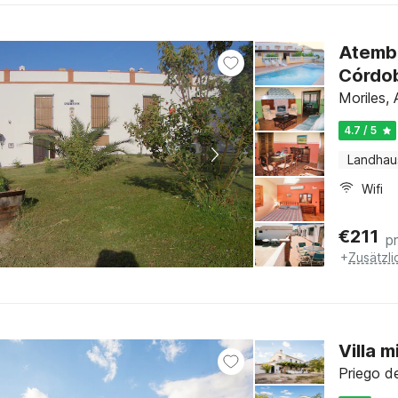
Atemb
Córdo
Moriles, 
4.7 / 5
Landhau
Wifi
€
211
p
+
Zusätzl
Villa 
Priego d