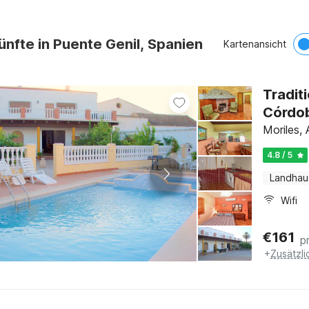
ünfte in Puente Genil, Spanien
Kartenansicht
Tradit
Córdo
Moriles, 
4.8 / 5
Landhau
Wifi
€
161
p
+
Zusätzl