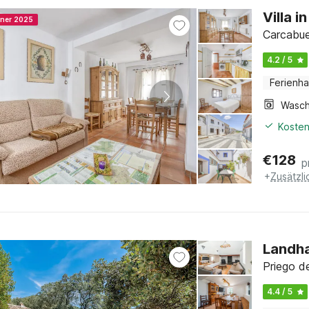
Villa 
nner 2025
Carcabue
4.2 / 5
Ferienh
Kosten
€
128
p
+
Zusätzl
Landha
Priego d
4.4 / 5