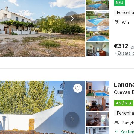
NEU
Ferienh
Wifi
€
312
p
+
Zusätzl
Landha
Cuevas B
4.2 / 5
Ferienh
Babyb
Kosten