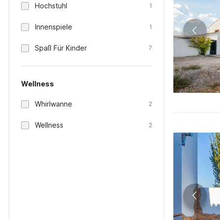
Hochstuhl
1
Innenspiele
1
Spaß Für Kinder
7
Wellness
Whirlwanne
2
Wellness
2