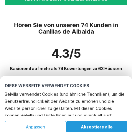
Hören Sie von unseren 74 Kunden in
Canillas de Albaida
4.3/5
Basierend auf mehr als 74 Bewertungen zu 63 Häusern
DIESE WEBSEITE VERWENDET COOKIES
Beliebteste Reiseziele für Urlaub
Belvilla verwendet Cookies (und ähnliche Techniken), um die
Benutzerfreundlichkeit der Website zu erhöhen und die
Top-Städte mit Top-Annehmlichkeiten für den Urlaub
Website persönlicher zu gestalten. Mit diesen Cookies
Kinderfreundliche Ferienunterkünfte rute
können Belvilla und Dritte Ihnen auf und eventuell auch
Beliebte Ausstattungen für Urlaub in Canillas-de-albaida
Kinderfreundliche Ferienunterkünfte almogia
außerhalb unserer Website folgen, um Werbung Ihren
Kinderfreundliche Ferienunterkünfte
Anpassen
Akzeptiere alle
Beliebte Städte für den Urlaub in Andalusien
Interessen anzupassen und das Teilen von Informationen über
Kinderfreundliche Ferienunterkünfte torre-de-benagalbon