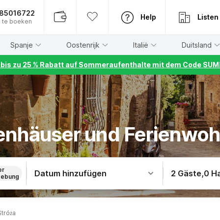
885016722
Help
Listen
 te boeken
Spanje
Oostenrijk
Italië
Duitsland
r bis zu 25 % Rabatt auf Sommeraufenthalte mit dem Code S
ienhäuser und Ferienwo
er
Datum hinzufügen
2 Gäste
,
0 H
ebung
Stróża