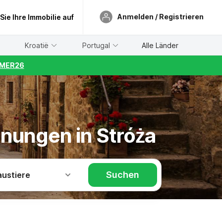
Anmelden / Registrieren
 Sie Ihre Immobilie auf
Kroatië
Portugal
Alle Länder
UMMER26
hnungen in Stróża
Suchen
austiere