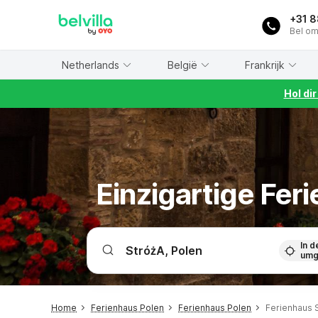
WIZARD MEMBER
+31 
Bel om
Netherlands
België
Frankrijk
Hol di
Einzigartige Fer
In d
umg
Home
Ferienhaus Polen
Ferienhaus Polen
Ferienhaus 