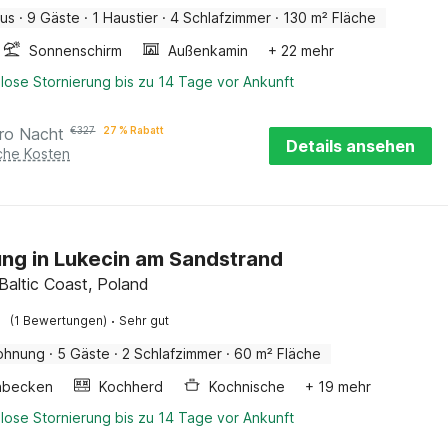
aus
·
9 Gäste
·
1 Haustier
·
4 Schlafzimmer
·
130 m² Fläche
Sonnenschirm
Außenkamin
+ 22 mehr
lose Stornierung bis zu 14 Tage vor Ankunft
ro Nacht
€
327
27 % Rabatt
Details ansehen
iche Kosten
g in Lukecin am Sandstrand
 Baltic Coast, Poland
·
(1 Bewertungen)
Sehr gut
ohnung
·
5 Gäste
·
2 Schlafzimmer
·
60 m² Fläche
hbecken
Kochherd
Kochnische
+ 19 mehr
lose Stornierung bis zu 14 Tage vor Ankunft