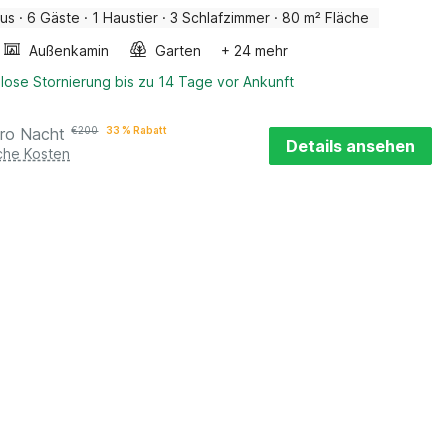
aus
·
6 Gäste
·
1 Haustier
·
3 Schlafzimmer
·
80 m² Fläche
Außenkamin
Garten
+ 24 mehr
lose Stornierung bis zu 14 Tage vor Ankunft
ro Nacht
€
200
33 % Rabatt
Details ansehen
iche Kosten