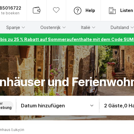
885016722
Help
Listen
 te boeken
Spanje
Oostenrijk
Italië
Duitsland
r bis zu 25 % Rabatt auf Sommeraufenthalte mit dem Code S
ienhäuser und Ferienwoh
er
Datum hinzufügen
2 Gäste
,
0 H
ebung
enhaus Łukęcin