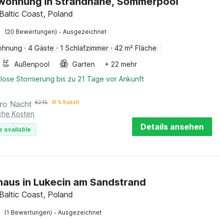
wohnung in Strandnähe, Sommerpool
 Baltic Coast, Poland
·
(20 Bewertungen)
Ausgezeichnet
ohnung
·
4 Gäste
·
1 Schlafzimmer
·
42 m² Fläche
Außenpool
Garten
+ 22 mehr
lose Stornierung bis zu 21 Tage vor Ankunft
ro Nacht
€
245
41 % Rabatt
iche Kosten
Details ansehen
e available
haus in Lukecin am Sandstrand
 Baltic Coast, Poland
·
(1 Bewertungen)
Ausgezeichnet