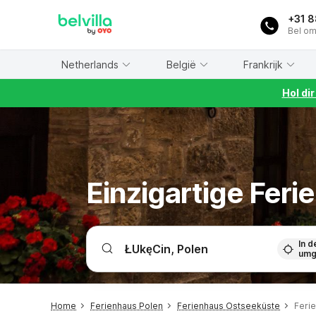
WIZARD MEMBER
+31 
Bel om
Netherlands
België
Frankrijk
Hol di
Einzigartige Fer
In d
umg
Home
Ferienhaus Polen
Ferienhaus Ostseeküste
Feri