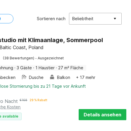
Sortieren nach
Beliebtheit
studio mit Klimaanlage, Sommerpool
 Baltic Coast, Poland
·
(38 Bewertungen)
Ausgezeichnet
ohnung
·
3 Gäste
·
1 Haustier
·
27 m² Fläche
hbecken
Dusche
Balkon
+ 17 mehr
lose Stornierung bis zu 21 Tage vor Ankunft
ro Nacht
€
168
29 % Rabatt
iche Kosten
Details ansehen
e available