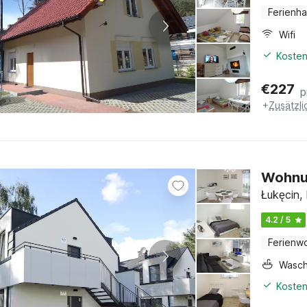
Ferienh
Wifi
Kosten
€
227
p
+
Zusätzl
Wohnun
Łukęcin,
4.2 / 5
Ferienw
Wasc
Kosten