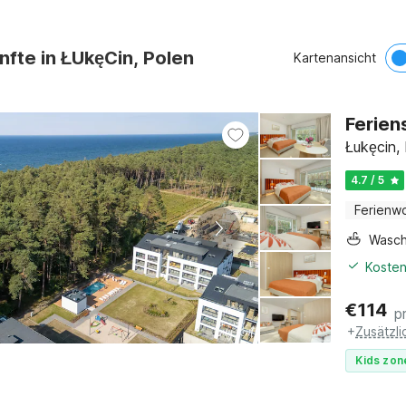
nfte in ŁUkęCin, Polen
Kartenansicht
Ferien
Łukęcin,
4.7 / 5
Ferienw
Wasc
Kosten
€
114
p
+
Zusätzl
Kids zon