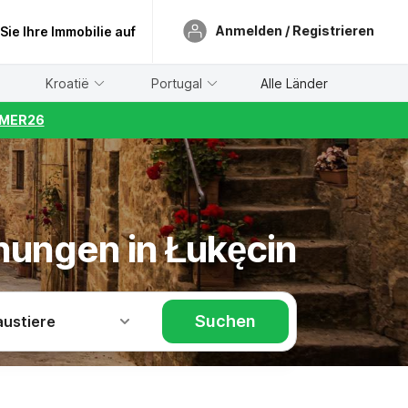
Anmelden / Registrieren
 Sie Ihre Immobilie auf
Kroatië
Portugal
Alle Länder
UMMER26
nungen in Łukęcin
Suchen
austiere