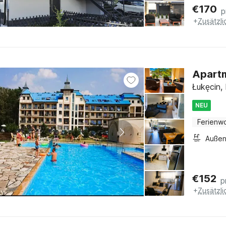
€
170
p
+
Zusätzl
Apartm
Łukęcin,
NEU
Ferienw
Außen
€
152
p
+
Zusätzl