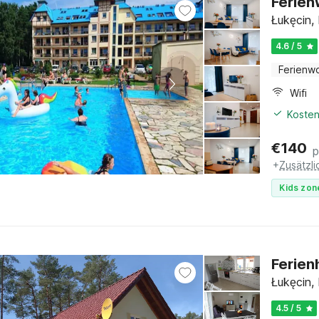
Ferien
Łukęcin,
4.6 / 5
Ferienw
Wifi
Kosten
€
140
p
+
Zusätzl
Kids zon
Ferien
Łukęcin,
4.5 / 5