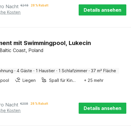
ro Nacht
€
248
28 % Rabatt
Details ansehen
iche Kosten
ent mit Swimmingpool, Lukecin
 Baltic Coast, Poland
ohnung
·
4 Gäste
·
1 Haustier
·
1 Schlafzimmer
·
37 m² Fläche
pool
Liegen
Spaß für Kinder
+ 25 mehr
ro Nacht
€
208
28 % Rabatt
Details ansehen
iche Kosten