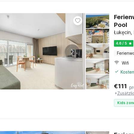
Ferien
Pool
Łukęcin,
4.6 / 5
Ferienw
Wifi
Kosten
€
111
p
+
Zusätzl
Kids zon