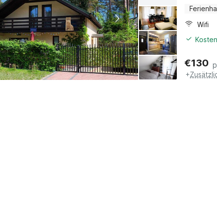
Ferienh
Wifi
Kosten
€
130
p
+
Zusätzl