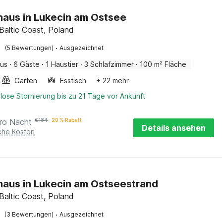
haus in Lukecin am Ostsee
 Baltic Coast, Poland
·
(5 Bewertungen)
Ausgezeichnet
aus
·
6 Gäste
·
1 Haustier
·
3 Schlafzimmer
·
100 m² Fläche
Garten
Esstisch
+ 22 mehr
lose Stornierung bis zu 21 Tage vor Ankunft
ro Nacht
€
184
20 % Rabatt
Details ansehen
iche Kosten
haus in Lukecin am Ostseestrand
 Baltic Coast, Poland
·
(3 Bewertungen)
Ausgezeichnet