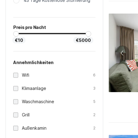
43 Tage Kostenlose Stornierung
Preis pro Nacht
€10
€5000
Annehmlichkeiten
Wifi
6
Klimaanlage
3
Waschmaschine
5
Grill
2
Außenkamin
2