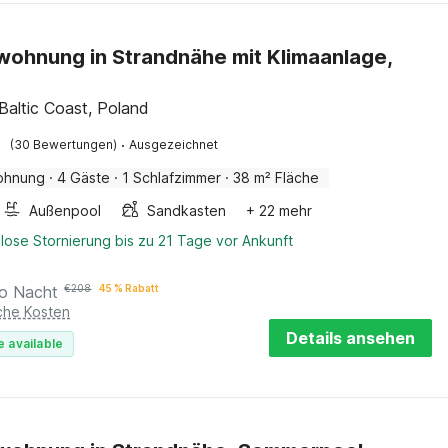
wohnung in Strandnähe mit Klimaanlage,
 Baltic Coast, Poland
·
(30 Bewertungen)
Ausgezeichnet
ohnung
·
4 Gäste
·
1 Schlafzimmer
·
38 m² Fläche
Außenpool
Sandkasten
+ 22 mehr
lose Stornierung bis zu 21 Tage vor Ankunft
ro Nacht
€
208
45 % Rabatt
iche Kosten
Details ansehen
e available