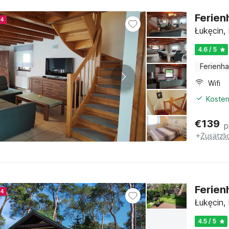
Ferien
24
Łukęcin,
4.6 / 5
Ferienh
Wifi
Kosten
€
139
p
+
Zusätzl
Ferien
24
Łukęcin,
4.5 / 5