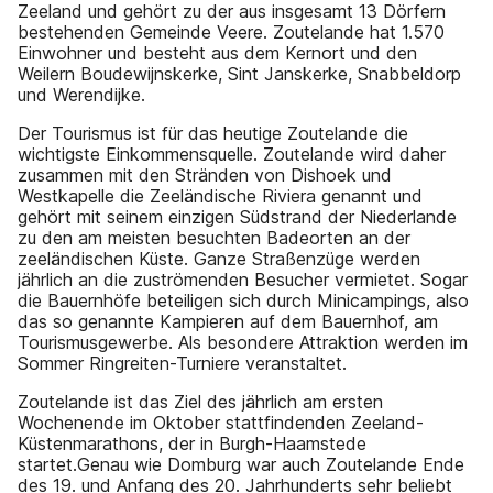
Zeeland und gehört zu der aus insgesamt 13 Dörfern
bestehenden Gemeinde Veere. Zoutelande hat 1.570
Einwohner und besteht aus dem Kernort und den
Weilern Boudewijnskerke, Sint Janskerke, Snabbeldorp
und Werendijke.
Der Tourismus ist für das heutige Zoutelande die
wichtigste Einkommensquelle. Zoutelande wird daher
zusammen mit den Stränden von Dishoek und
Westkapelle die Zeeländische Riviera genannt und
gehört mit seinem einzigen Südstrand der Niederlande
zu den am meisten besuchten Badeorten an der
zeeländischen Küste. Ganze Straßenzüge werden
jährlich an die zuströmenden Besucher vermietet. Sogar
die Bauernhöfe beteiligen sich durch Minicampings, also
das so genannte Kampieren auf dem Bauernhof, am
Tourismusgewerbe. Als besondere Attraktion werden im
Sommer Ringreiten-Turniere veranstaltet.
Zoutelande ist das Ziel des jährlich am ersten
Wochenende im Oktober stattfindenden Zeeland-
Küstenmarathons, der in Burgh-Haamstede
startet.Genau wie Domburg war auch Zoutelande Ende
des 19. und Anfang des 20. Jahrhunderts sehr beliebt